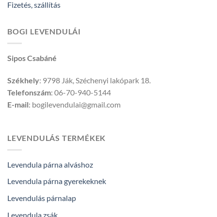
Fizetés, szállítás
BOGI LEVENDULÁI
Sipos Csabáné
Székhely
: 9798 Ják, Széchenyi lakópark 18.
Telefonszám
: 06-70-940-5144
E-mail
: bogilevendulai@gmail.com
LEVENDULÁS TERMÉKEK
Levendula párna alváshoz
Levendula párna gyerekeknek
Levendulás párnalap
Levendula zsák