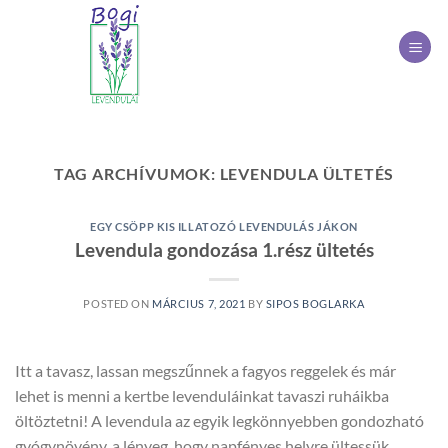
Skip
to
content
TAG ARCHÍVUMOK:
LEVENDULA ÜLTETÉS
EGY CSÖPP KIS ILLATOZÓ LEVENDULÁS JÁKON
Levendula gondozása 1.rész ültetés
POSTED ON
MÁRCIUS 7, 2021
BY
SIPOS BOGLARKA
Itt a tavasz, lassan megszűnnek a fagyos reggelek és már
lehet is menni a kertbe levenduláinkat tavaszi ruháikba
öltöztetni! A levendula az egyik legkönnyebben gondozható
gyógynövény, a lényeg, hogy napfényes helyre ültessük,