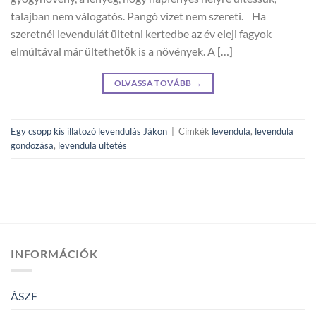
talajban nem válogatós. Pangó vizet nem szereti. Ha
szeretnél levendulát ültetni kertedbe az év eleji fagyok
elmúltával már ültethetők is a növények. A […]
OLVASSA TOVÁBB
→
Egy csöpp kis illatozó levendulás Jákon
|
Címkék
levendula
,
levendula
gondozása
,
levendula ültetés
INFORMÁCIÓK
ÁSZF