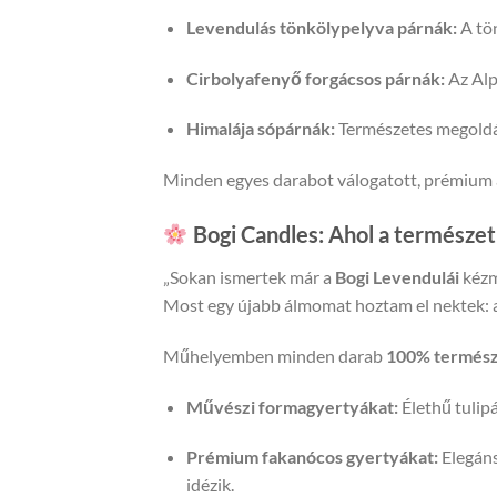
Himalája sópárnák:
Természetes megoldás 
Minden egyes darabot válogatott, prémium al
Bogi Candles: Ahol a természet
„Sokan ismertek már a
Bogi Levendulái
kézmű
Most egy újabb álmomat hoztam el nektek: 
Műhelyemben minden darab
100% természe
Művészi formagyertyákat:
Élethű tulip
Prémium fakanócos gyertyákat:
Elegáns
idézik.
Virág alakú illatviaszokat:
Apró, de inten
Hiszek abban, hogy egy gyertya nemcsak fény