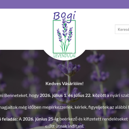
Keresés
a
következ
Újdonság 
„Sokan ismertek már a pi
cirbolyafenyő forgáccs
megoldáso
Most egy újabb
Ezentúl nemcsak a pihené
kínálok kézzel készült me