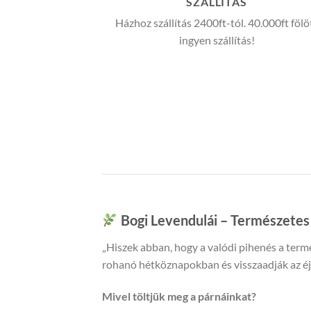
Bogi Levendulái – Természetes 
„Hiszek abban, hogy a valódi pihenés a termé
rohanó hétköznapokban és visszaadják az é
Mivel töltjük meg a párnáinkat?
Levendulás tönkölypelyva párnák:
A tön
Cirbolyafenyő forgácsos párnák:
Az Alpo