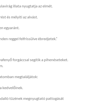
en egyaránt.
en reggel felfrissülve ébredjetek.”
afenyő forgáccsal segítik a pihenéseteket.
m.
atomban megtaláljátok:
a kedvelőinek.
ndalló tüzének megnyugtató pattogását
l vagy egy szívből jövő ajándékról, a Bogi