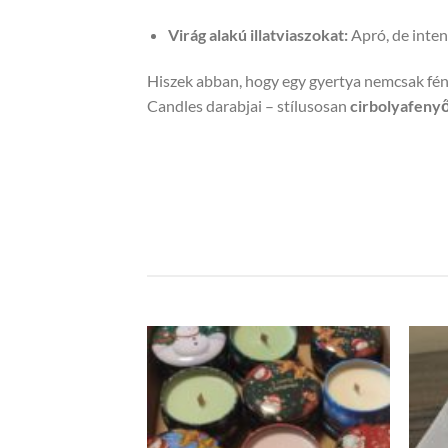
Candles darabjai – stílusosan
cirbolyafenyő
Karácsonyi szójaviasz
gyertyák cuki
karácsonyi mintás
fémdobozban
2,500
Ft