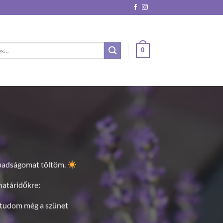
0
őre:
a Bogi Levenduláinál: Megérkezett a Bogi Candles!
hentető
levendulás és tönkölypelyvás párnáimról
, vagy a tiszta il
al
töltött termékeimről. Mindig is az volt a célom, hogy természet
kkal tegyem szebbé és nyugodtabbá az otthonotokat.
 álmomat valósítottam meg: elindult a
Bogi Candles
!
setekhez, hanem a lakás dekorálásához és az ünnepi pillanatokhoz
goldásokat. Új,
100% természetes szójaviaszból
készült gyertyáim