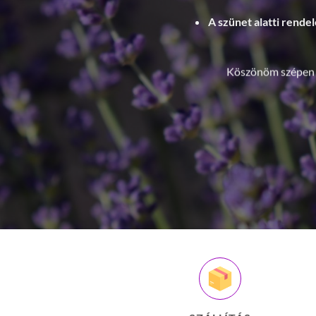
SZÁLLÍTÁS
Házhoz szállítás 2400ft-tól. 40.000ft fölö
ingyen szállítás!