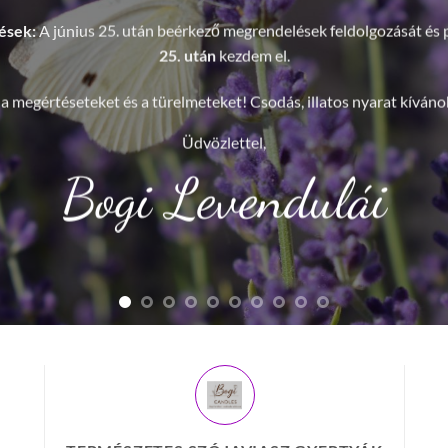
virág alakú illatvia
Ugyanaz a gondosság, ugy
virágos és mackós formáin
TERMÉSZETES SZÓJAVIASZ GYERTYÁK
tt
Teremts otthoni harmóniát természetes
A 
szójaviasz gyertyáinkkal és levendulás
termékeinkkel.