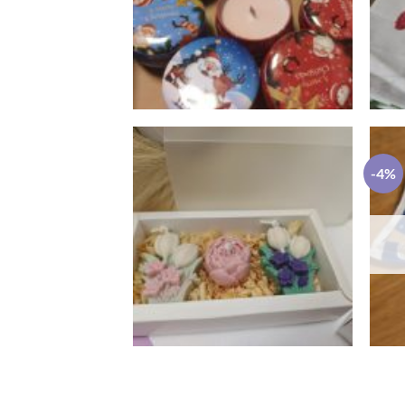
-4%
Tavaszi Kert
Ajándékbox – Virágba
borult pillanatok
3,600
Ft