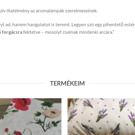
 forgácsra
fektetve – mosolyt csalnak mindenki arcára.”
TERMÉKEIM
Levendulás
Cirbolyafenyő
tönkölypelyva párna
forgáccsal töltött
30*40cm Szamóca
párnák 30*40 levendula
csokros
4,800
Ft
5,500
Ft