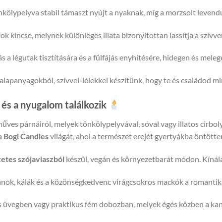
a légutak tisztítására és a fülfájás enyhítésére, hidegen és meleg
apanyagokból, szívvel-lélekkel készítünk, hogy te és családod mind
 és a nyugalom találkozik
ves párnáiról, melyek tönkölypelyvával, sóval vagy illatos cirboly
a
Bogi Candles
világát, ahol a természet erejét gyertyákba öntötte
tes szójaviaszból
készül, vegán és környezetbarát módon. Kínál
ánok, kálák és a közönségkedvenc virágcsokros mackók a romantik
 üvegben vagy praktikus fém dobozban, melyek égés közben a ka
zív illatélmény az aromalámpák szerelmeseinek.
t ad, hanem hangulatot is teremt. Legyen szó egy pihentető estérő