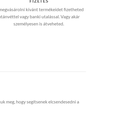
ttuk meg, hogy segítsenek elcsendesedni a
avirág illata nyugtatja az elmét.
ést és mélyíti az alvást.