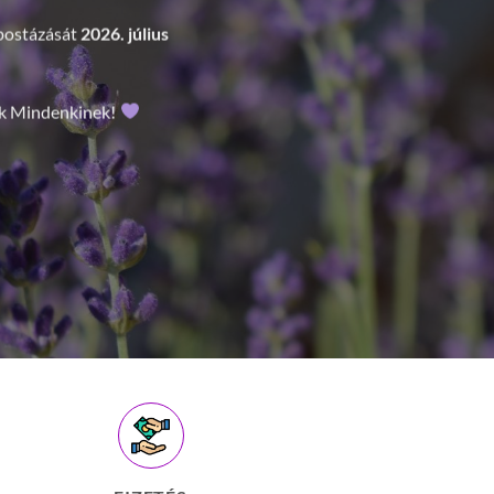
szaim tökéletesen kiegészítik a megszokott természetes kínálatot.
anaz a kézműves szeretet – csak most gyertyába öntve. Fedezd fel
kat, melyek akár egyedi ajándékboxban, illatos
cirbolyafenyő ág
is elérhetőek!”
GYERTYÁK
FIZETÉS
megvásárolni kívánt termékeidet fizetheted
utánvéttel vagy banki utalással. Vagy akár
személyesen is átveheted.