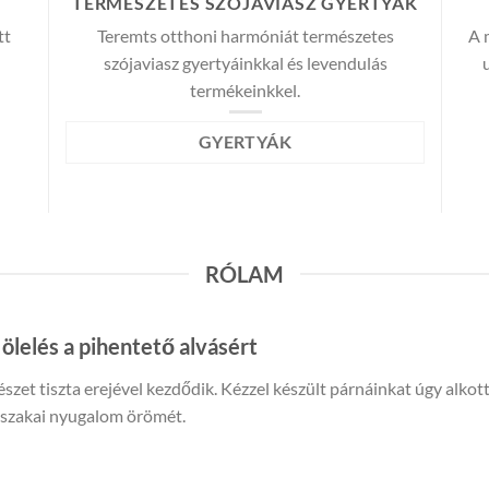
GYERTYÁK
RÓLAM
ölelés a pihentető alvásért
szet tiszta erejével kezdődik. Kézzel készült párnáinkat úgy alko
jszakai nyugalom örömét.
kölypelyva stabil támaszt nyújt a nyaknak, míg a morzsolt levendul
k kincse, melynek különleges illata bizonyítottan lassítja a szívver