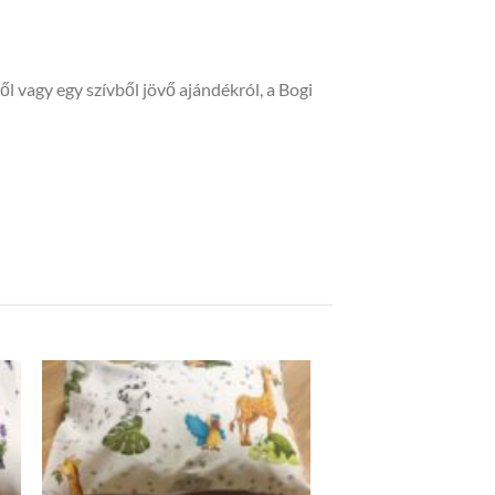
Levendulás
tönkölypelyva párna
30*25 cm Dzsungel
állatai
3,800
Ft