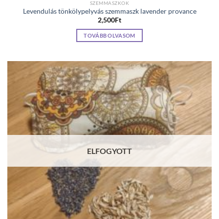
SZEMMASZKOK
Levendulás tönkölypelyvás szemmaszk lavender provance
2,500
Ft
TOVÁBB OLVASOM
ELFOGYOTT