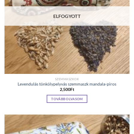
ELFOGYOTT
SZEMMASZKOK
Levendulás tönkölypelyvás szemmaszk mandala-piros
2,500
Ft
TOVÁBB OLVASOM