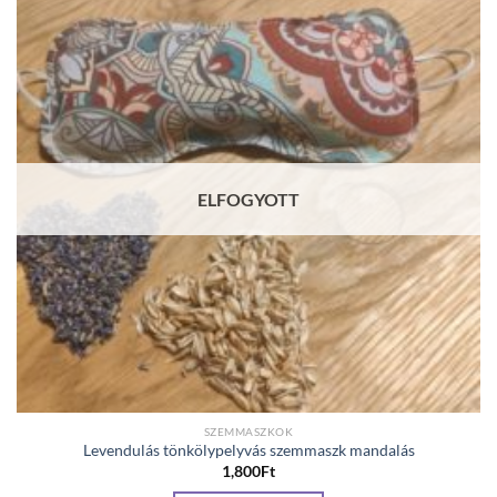
ELFOGYOTT
SZEMMASZKOK
Levendulás tönkölypelyvás szemmaszk mandalás
1,800
Ft