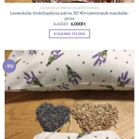
LEVENDULA PÁRNA FELNŐTTEKNEK
Levendulás tönkölypelyva párna 30*40+szemmaszk mandalás-
piros
Original
Current
6,600
Ft
6,000
Ft
price
price
was:
is:
KOSÁRBA TESZEM
6,600Ft.
6,000Ft.
-9%