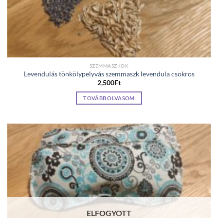
SZEMMASZKOK
Levendulás tönkölypelyvás szemmaszk levendula csokros
2,500
Ft
TOVÁBB OLVASOM
ELFOGYOTT