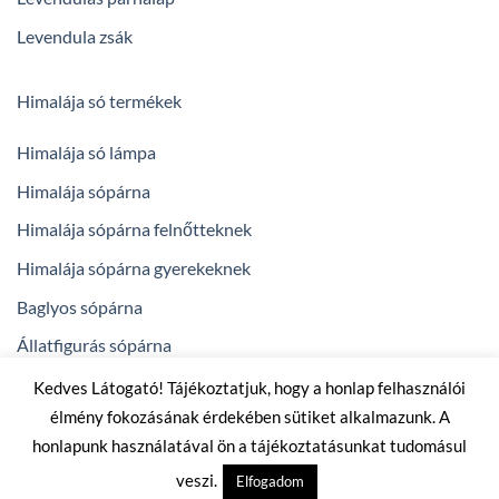
Levendula zsák
Himalája só termékek
Himalája só lámpa
Himalája sópárna
Himalája sópárna felnőtteknek
Himalája sópárna gyerekeknek
Baglyos sópárna
Állatfigurás sópárna
Kedves Látogató! Tájékoztatjuk, hogy a honlap felhasználói
élmény fokozásának érdekében sütiket alkalmazunk. A
powered by
arenadigital.hu
honlapunk használatával ön a tájékoztatásunkat tudomásul
Copyright 2026 ©
bogilevendulai.hu - levendulás termékek,
veszi.
Elfogadom
levendula párna, Himalája só termékek