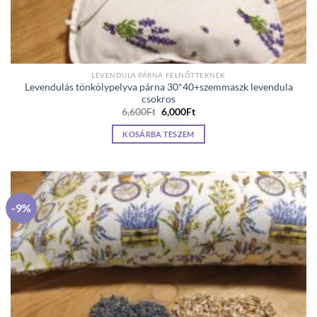
LEVENDULA PÁRNA FELNŐTTEKNEK
Levendulás tönkölypelyva párna 30*40+szemmaszk levendula
csokros
Original
Current
6,600
Ft
6,000
Ft
price
price
was:
is:
KOSÁRBA TESZEM
6,600Ft.
6,000Ft.
-9%