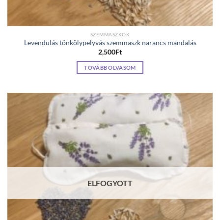
SZEMMASZKOK
Levendulás tönkölypelyvás szemmaszk narancs mandalás
2,500
Ft
TOVÁBB OLVASOM
ELFOGYOTT