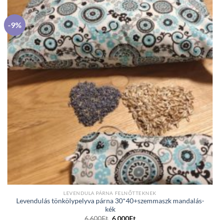
-9%
LEVENDULA PÁRNA FELNŐTTEKNEK
Levendulás tönkölypelyva párna 30*40+szemmaszk mandalás-
kék
Original
Current
6,600
Ft
6,000
Ft