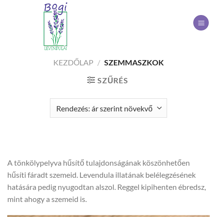
Skip
to
content
KEZDŐLAP
/
SZEMMASZKOK
SZŰRÉS
A tönkölypelyva hűsítő tulajdonságának köszönhetően
hűsíti fáradt szemeid. Levendula illatának belélegzésének
hatására pedig nyugodtan alszol. Reggel kipihenten ébredsz,
mint ahogy a szemeid is.