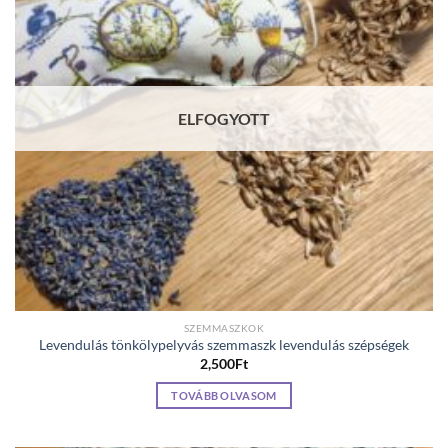
ELFOGYOTT
SZEMMASZKOK
Levendulás tönkölypelyvás szemmaszk levendulás szépségek
2,500
Ft
TOVÁBB OLVASOM