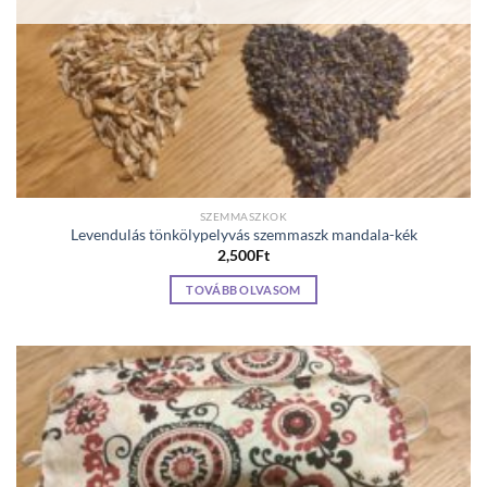
SZEMMASZKOK
Levendulás tönkölypelyvás szemmaszk mandala-kék
2,500
Ft
TOVÁBB OLVASOM