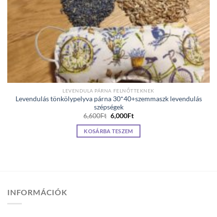
LEVENDULA PÁRNA FELNŐTTEKNEK
Levendulás tönkölypelyva párna 30*40+szemmaszk levendulás
szépségek
Original
Current
6,600
Ft
6,000
Ft
price
price
was:
is:
KOSÁRBA TESZEM
6,600Ft.
6,000Ft.
INFORMÁCIÓK