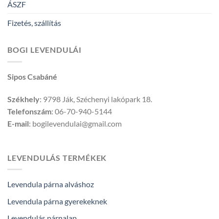
ÁSZF
Fizetés, szállítás
BOGI LEVENDULÁI
Sipos Csabáné
Székhely
: 9798 Ják, Széchenyi lakópark 18.
Telefonszám
: 06-70-940-5144
E-mail
: bogilevendulai@gmail.com
LEVENDULÁS TERMÉKEK
Levendula párna alváshoz
Levendula párna gyerekeknek
Levendulás párnalap