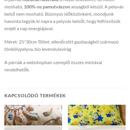
mosható,
100%-os pamutvászon
anyagból készül. A pelyvás
belső nem mosható. Bizonyos időközönként, mondjunk
havonta tegyük ki napra a pelyvás belsőt, hogy felfrissítsük
erejét a nap energiájával.
Méret: 25*30cm Töltet: ellenőrzött gazdaságból származó
tönkölypelyva, bio levendulavirág
A párnák a webshopban szereplő összes mintával
rendelhetők.
KAPCSOLÓDÓ TERMÉKEK