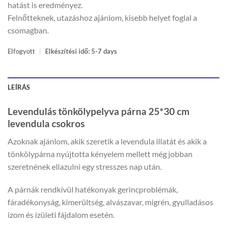
hatást is eredményez.
Felnőtteknek, utazáshoz ajánlom, kisebb helyet foglal a
csomagban.
Elfogyott
|
Elkészítési idő: 5-7 days
LEÍRÁS
Levendulás tönkölypelyva párna 25*30 cm
levendula csokros
Azoknak ajánlom, akik szeretik a levendula illatát és akik a
tönkölypárna nyújtotta kényelem mellett még jobban
szeretnének ellazulni egy stresszes nap után.
A párnák rendkívül hatékonyak gerincproblémák,
fáradékonyság, kimerültség, alvászavar, migrén, gyulladásos
izom és ízületi fájdalom esetén.