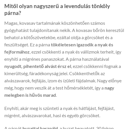
Mitől olyan nagyszerű a levendulás tönköly
párna?
Magas, kovasav tartalmának köszönhetően számos
gyógyhatást tulajdonítanak nekik. A kovasav bőrön keresztül
behatol a kötőszövetekbe, ezáltal oldja a görcsöket és a
feszültséget. Ez a párna
tökéletesen igazodik a nyak és
fejformához
, ezzel csökkenti a nyak és vállizmok terheit, így
enyhíti a migrénes panaszokat. A párna használatával
nyugodt, pihentető alvást érsz el
, ezzel csökkenni fognak a
kimerültség, fáradékonyság jelei. Csökkenthetők az
alvászavarok, fejfájás, izom és ízületi fájdalmak. Nagy előnye
még, hogy nem veszik át a test hőmérsékletét, így a
nagy
melegben is hűvös marad
.
Enyhíti, akár meg is szünteti a nyak és hátfájást, fejfájást,
migrént, alvászavarokat, hasi és egyéb görcsöket.
A párnát
huzattal használd
, a huzat beavatott, 30 fokon