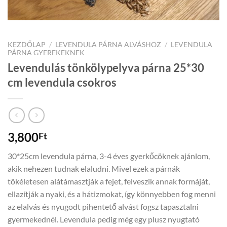
KEZDŐLAP
/
LEVENDULA PÁRNA ALVÁSHOZ
/
LEVENDULA
PÁRNA GYEREKEKNEK
Levendulás tönkölypelyva párna 25*30
cm levendula csokros
3,800
Ft
30*25cm levendula párna, 3-4 éves gyerkőcöknek ajánlom,
akik nehezen tudnak elaludni. Mivel ezek a párnák
tökéletesen alátámasztják a fejet, felveszik annak formáját,
ellazítják a nyaki, és a hátizmokat, így könnyebben fog menni
az elalvás és nyugodt pihentető alvást fogsz tapasztalni
gyermekednél. Levendula pedig még egy plusz nyugtató