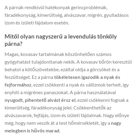
A párnák rendkívül hatékonyak gerincproblémák,
fáradékonyság, kimerültség, alvászavar, migrén, gyulladásos
izom és ízületi fájdalom esetén.
Mitől olyan nagyszerű a levendulás tönköly
párna?
Magas, kovasav tartalmának köszönhetően számos
gyógyhatást tulajdonítanak nekik. A kovasav bőrön keresztül
behatol a kötőszövetekbe, ezáltal oldja a görcsöket és a
feszültséget. Ez a párna
tökéletesen igazodik a nyak és
fejformához
, ezzel csökkenti a nyak és vállizmok terheit, így
enyhíti a migrénes panaszokat. A párna használatával
nyugodt, pihentető alvást érsz el
, ezzel csökkenni fognak a
kimerültség, fáradékonyság jelei. Csökkenthetők az
alvászavarok, fejfájás, izom és ízületi fájdalmak. Nagy előnye
még, hogy nem veszik át a test hőmérsékletét, így a
nagy
melegben is hűvös marad
.