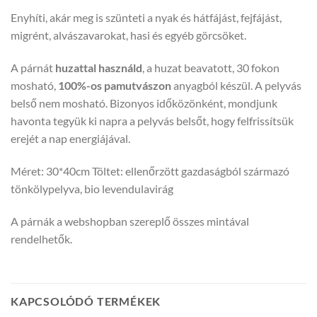
Enyhíti, akár meg is szünteti a nyak és hátfájást, fejfájást,
migrént, alvászavarokat, hasi és egyéb görcsöket.
A párnát
huzattal használd
, a huzat beavatott, 30 fokon
mosható,
100%-os pamutvászon
anyagból készül. A pelyvás
belső nem mosható. Bizonyos időközönként, mondjunk
havonta tegyük ki napra a pelyvás belsőt, hogy felfrissítsük
erejét a nap energiájával.
Méret: 30*40cm Töltet: ellenőrzött gazdaságból származó
tönkölypelyva, bio levendulavirág
A párnák a webshopban szereplő összes mintával
rendelhetők.
KAPCSOLÓDÓ TERMÉKEK