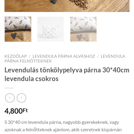
KEZDŐLAP
/
LEVENDULA PÁRNA ALVÁSHOZ
/
LEVENDULA
PÁRNA FELNŐTTEKNEK
Levendulás tönkölypelyva párna 30*40cm
levendula csokros
4,800
Ft
S 30*40 cm levendula párna, nagyobb gyerekeknek, vagy
azoknak a felnőtteknek ajánlom, akik szeretnek kispárnán