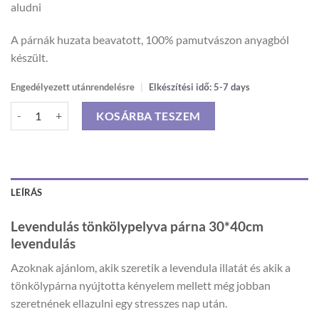
aludni
A párnák huzata beavatott, 100% pamutvászon anyagból
készült.
Engedélyezett utánrendelésre
|
Elkészítési idő: 5-7 days
Levendulás tönkölypelyva párna 30*40cm levendula csokros mennyis
KOSÁRBA TESZEM
LEÍRÁS
Levendulás tönkölypelyva párna 30*40cm
levendulás
Azoknak ajánlom, akik szeretik a levendula illatát és akik a
tönkölypárna nyújtotta kényelem mellett még jobban
szeretnének ellazulni egy stresszes nap után.