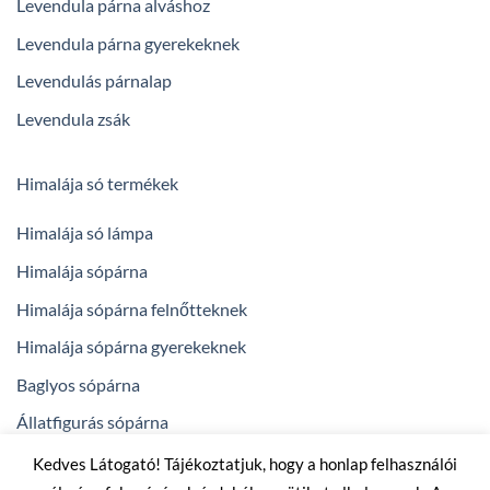
Levendula párna alváshoz
Levendula párna gyerekeknek
Levendulás párnalap
Levendula zsák
Himalája só termékek
Himalája só lámpa
Himalája sópárna
Himalája sópárna felnőtteknek
Himalája sópárna gyerekeknek
Baglyos sópárna
Állatfigurás sópárna
Kedves Látogató! Tájékoztatjuk, hogy a honlap felhasználói