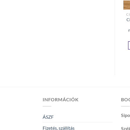
CIRBOLYAFENYŐ FORGÁCCSAL TÖLTÖTT PÁRNÁK
CIRBOLYAFENYŐ FORGÁCCSAL TÖLTÖTT PÁRNÁK
Cirbolyafenyő forgáccsal
Fagyis unikornis párna
C
töltött párnák 30*40
szett
matyó
4,200
Ft
5,500
Ft
TOVÁBB OLVASOM
TOVÁBB OLVASOM
INFORMÁCIÓK
BOG
Sip
ÁSZF
Fizetés, szállítás
Szé