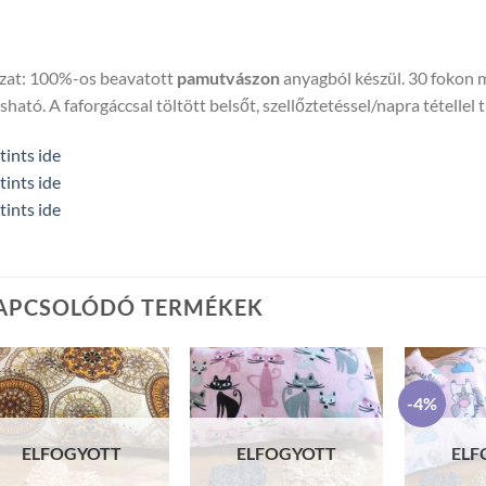
zat: 100%-os beavatott
pamutvászon
anyagból készül. 30 fokon 
ható. A faforgáccsal töltött belsőt, szellőztetéssel/napra tétellel t
tints ide
tints ide
tints ide
APCSOLÓDÓ TERMÉKEK
-4%
ELFOGYOTT
ELFOGYOTT
ELF