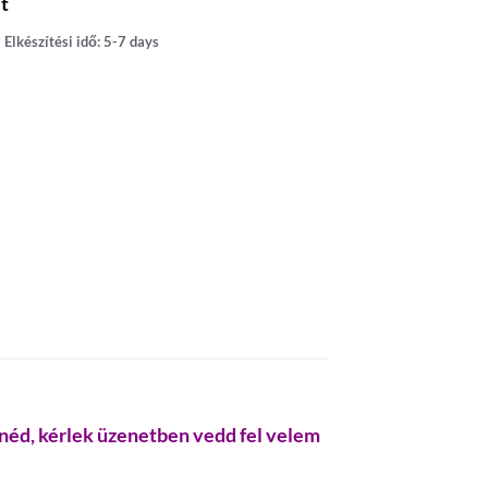
t
Elkészítési idő: 5-7 days
tnéd, kérlek üzenetben vedd fel velem