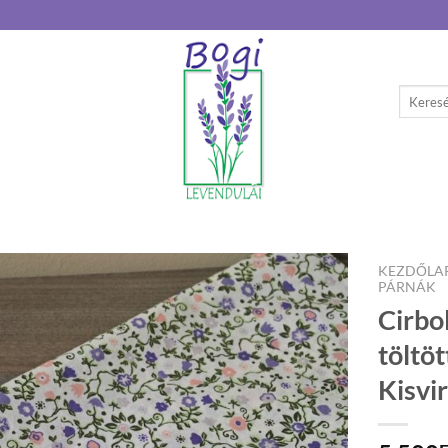
Keresés
a
következ
KEZDŐLA
PÁRNÁK
Cirbo
töltö
Kisvi