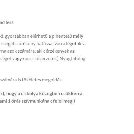
ád lesz.
ik), gyorsabban elérhető a pihentető
mély
pességét. Jótékony hatással van a légutakra
párna azok számára, akik érzékenyek az
rtséget vagy rossz közérzetet.) Nyugtatólag
 számára is tökéletes megoldás.
r), hogy a cirbolya közegben csökken a
 ami 1 órás szívmunkának felel meg.)