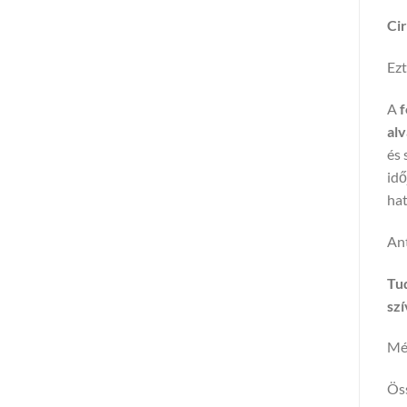
Cir
Ezt
A
f
alv
és 
idő
hat
Ant
Tud
szí
Mé
Öss