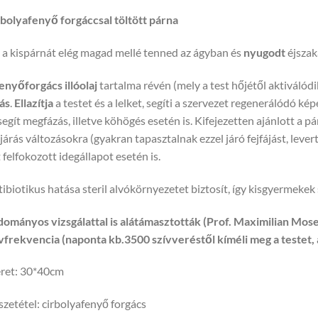
bolyafenyő forgáccsal töltött párna
 a kispárnát elég magad mellé tenned az ágyban és
nyugodt
éjszak
enyőforgács
illóolaj
tartalma révén (mely a test hőjétől aktiválód
ás
.
Ellazítja
a testet és a lelket, segíti a szervezet regenerálódó ké
segít megfázás, illetve köhögés esetén is. Kifejezetten ajánlott a 
járás változásokra (gyakran tapasztalnak ezzel járó fejfájást, leve
 felfokozott idegállapot esetén is.
ibiotikus hatása steril alvókörnyezetet biztosít, így kisgyermekek
ományos vizsgálattal is alátámasztották (Prof. Maximilian Mose
vfrekvencia (naponta kb.3500 szívveréstől kíméli meg a testet,
ret: 30*40cm
zetétel: cirbolyafenyő forgács