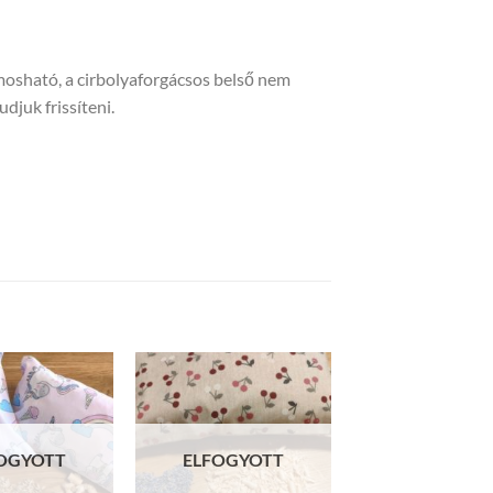
mosható, a cirbolyaforgácsos belső nem
udjuk frissíteni.
OGYOTT
ELFOGYOTT