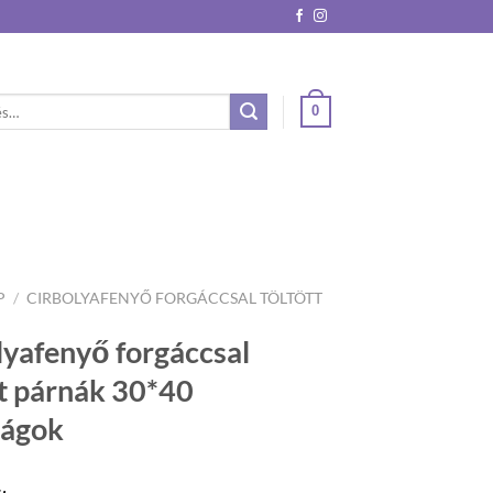
0
őre:
P
/
CIRBOLYAFENYŐ FORGÁCCSAL TÖLTÖTT
lyafenyő forgáccsal
tt párnák 30*40
rágok