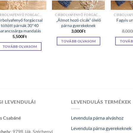
CIRBOLYAFENYŐ FORGÁCCSAL TÖLTÖTT PÁRNÁK
CIRBOLYAFENYŐ FORGÁCCSAL TÖLTÖTT PÁRNÁK
irbolyafenyő forgáccsal
„Álmot hozó cicák” ölelő
Fagyis u
töltött párnák 30*40
párna gyerekeknek
narancssárga mandalás
3,000
Ft
8,000
5,500
Ft
TOVÁBB OLVASOM
TOVÁB
TOVÁBB OLVASOM
I LEVENDULÁI
LEVENDULÁS TERMÉKEK
os Csabáné
Levendula párna alváshoz
Levendula párna gyerekeknek
khely
: 9798 Ják, Széchenyi