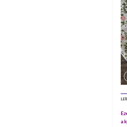
LEÍ
Ez
a 