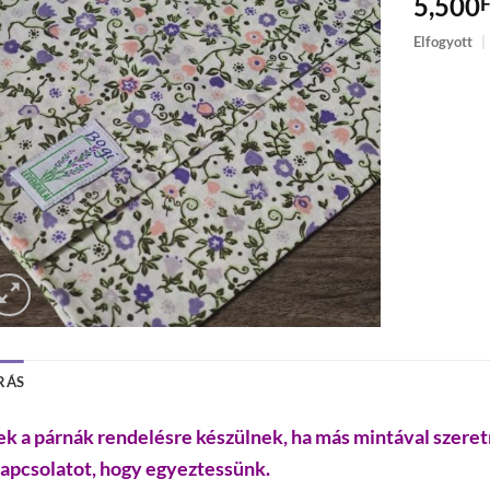
5,500
F
Elfogyott
|
RÁS
ek a párnák rendelésre készülnek, ha más mintával szere
kapcsolatot, hogy egyeztessünk.