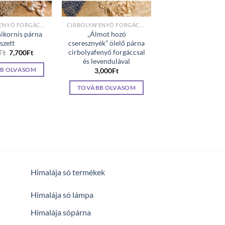
CIRBOLYAFENYŐ FORGÁCCSAL TÖLTÖTT PÁRNÁK
CIRBOLYAFENYŐ FORGÁCCSAL TÖLTÖTT PÁRNÁK
nikornis párna
„Álmot hozó
szett
cseresznyék” ölelő párna
cirbolyafenyő forgáccsal
Original
Current
Ft
7,700
Ft
price
price
és levendulával
was:
is:
B OLVASOM
3,000
Ft
8,000Ft.
7,700Ft.
TOVÁBB OLVASOM
Himalája só termékek
Himalája só lámpa
Himalája sópárna