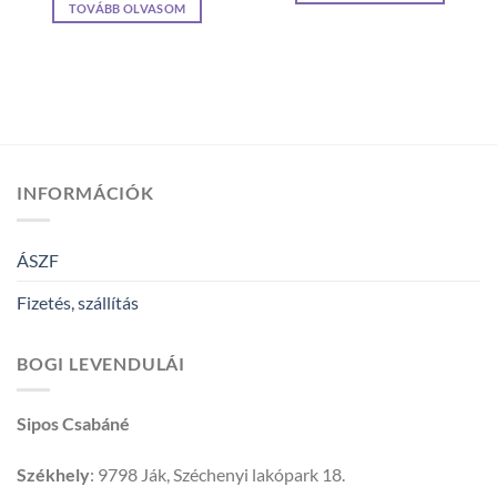
was:
is:
TOVÁBB OLVASOM
1,200Ft.
1,080Ft.
INFORMÁCIÓK
ÁSZF
Fizetés, szállítás
BOGI LEVENDULÁI
Sipos Csabáné
Székhely
: 9798 Ják, Széchenyi lakópark 18.