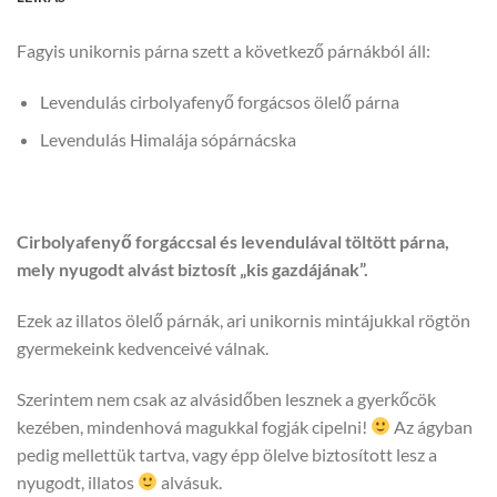
Fagyis unikornis párna szett a következő párnákból áll:
Levendulás cirbolyafenyő forgácsos ölelő párna
Levendulás Himalája sópárnácska
C
irbolyafenyő forgáccsal és levendulával töltött párna,
mely nyugodt alvást biztosít „kis gazdájának”.
Ezek az illatos ölelő párnák, ari unikornis mintájukkal rögtön
gyermekeink kedvenceivé válnak.
Szerintem nem csak az alvásidőben lesznek a gyerkőcök
kezében, mindenhová magukkal fogják cipelni!
Az ágyban
pedig mellettük tartva, vagy épp ölelve biztosított lesz a
nyugodt, illatos
alvásuk.