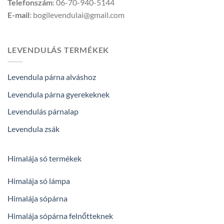
Telefonszám
: 06-70-940-5144
E-mail
: bogilevendulai@gmail.com
LEVENDULÁS TERMÉKEK
Levendula párna alváshoz
Levendula párna gyerekeknek
Levendulás párnalap
Levendula zsák
Himalája só termékek
Himalája só lámpa
Himalája sópárna
Himalája sópárna felnőtteknek