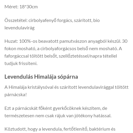
Méret: 18*30cm
Összetétel: cirbolyafenyő forgács, szárított, bio
levendulavirág
Huzat: 100%-os beavatott pamutvászon anyagból készül. 30
fokon mosható, a cirbolyaforgácsos belső nem mosható. A
faforgáccsal töltött belsőt, szellőztetéssel/napra tétellel
tudjuk frissíteni.
Levendulás Himalája sópárna
A Himalája kristálysóval és szárított levendulavirággal töltött
párnácska!
Ezt a párnácskát főként gyerkőcöknek készítem, de
természetesen nem csak rájuk van jótékony hatással.
Köztudott, hogy a levendula, fertőtlenítő, baktérium és