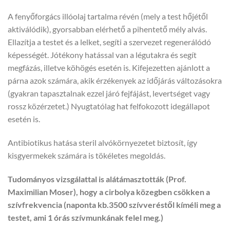
A fenyőforgács illóolaj tartalma révén (mely a test hőjétől
aktiválódik), gyorsabban elérhető a pihentető mély alvás.
Ellazítja a testet és a lelket, segíti a szervezet regenerálódó
képességét. Jótékony hatással van a légutakra és segít
megfázás, illetve köhögés esetén is. Kifejezetten ajánlott a
párna azok számára, akik érzékenyek az időjárás változásokra
(gyakran tapasztalnak ezzel járó fejfájást, levertséget vagy
rossz közérzetet.) Nyugtatólag hat felfokozott idegállapot
esetén is.
Antibiotikus hatása steril alvókörnyezetet biztosít, így
kisgyermekek számára is tökéletes megoldás.
Tudományos vizsgálattal is alátámasztották (Prof.
Maximilian Moser), hogy a cirbolya közegben csökken a
szívfrekvencia (naponta kb.3500 szívveréstől kíméli meg a
testet, ami 1 órás szívmunkának felel meg.)