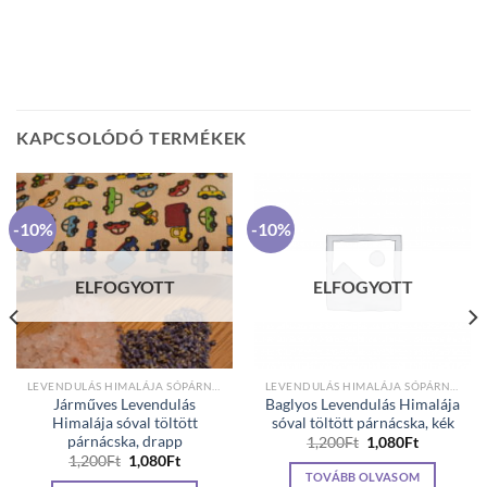
KAPCSOLÓDÓ TERMÉKEK
-10%
-10%
ELFOGYOTT
ELFOGYOTT
LEVENDULÁS HIMALÁJA SÓPÁRNA GYEREKEKNEK
LEVENDULÁS HIMALÁJA SÓPÁRNA GYEREKEKNEK
Járműves Levendulás
Baglyos Levendulás Himalája
Himalája sóval töltött
sóval töltött párnácska, kék
párnácska, drapp
Original
Current
1,200
Ft
1,080
Ft
price
price
Original
Current
1,200
Ft
1,080
Ft
was:
is:
price
price
TOVÁBB OLVASOM
1,200Ft.
1,080Ft.