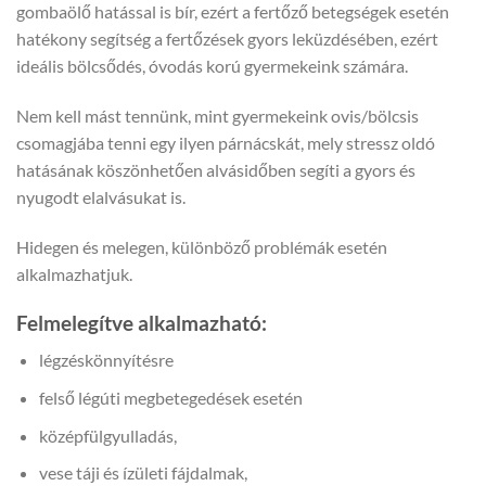
gombaölő hatással is bír, ezért a fertőző betegségek esetén
hatékony segítség a fertőzések gyors leküzdésében, ezért
ideális bölcsődés, óvodás korú gyermekeink számára.
Nem kell mást tennünk, mint gyermekeink ovis/bölcsis
csomagjába tenni egy ilyen párnácskát, mely stressz oldó
hatásának köszönhetően alvásidőben segíti a gyors és
nyugodt elalvásukat is.
Hidegen és melegen, különböző problémák esetén
alkalmazhatjuk.
Felmelegítve alkalmazható:
légzéskönnyítésre
felső légúti megbetegedések esetén
középfülgyulladás,
vese táji és ízületi fájdalmak,