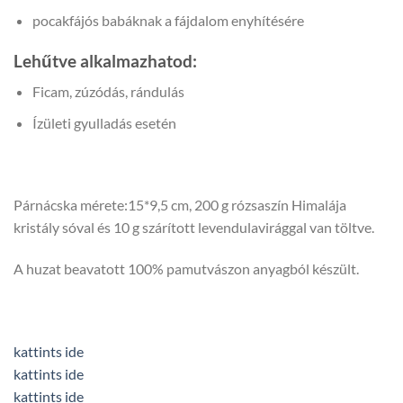
pocakfájós babáknak a fájdalom enyhítésére
Lehűtve alkalmazhatod:
Ficam, zúzódás, rándulás
Ízületi gyulladás esetén
Párnácska mérete:15*9,5 cm, 200 g rózsaszín Himalája
kristály sóval és 10 g szárított levendulavirággal van töltve.
A huzat beavatott 100% pamutvászon anyagból készült.
kattints ide
kattints ide
kattints ide