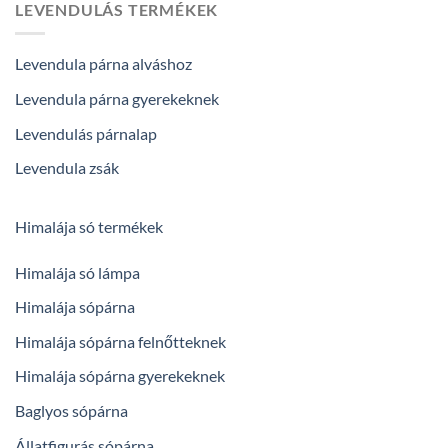
LEVENDULÁS TERMÉKEK
Levendula párna alváshoz
Levendula párna gyerekeknek
Levendulás párnalap
Levendula zsák
Himalája só termékek
Himalája só lámpa
Himalája sópárna
Himalája sópárna felnőtteknek
Himalája sópárna gyerekeknek
Baglyos sópárna
Állatfigurás sópárna