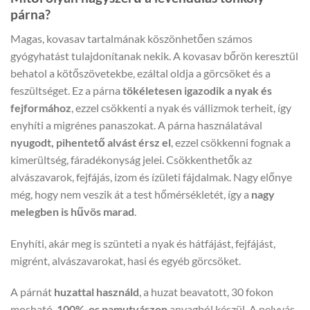
párna?
Magas, kovasav tartalmának köszönhetően számos
gyógyhatást tulajdonítanak nekik. A kovasav bőrön keresztül
behatol a kötőszövetekbe, ezáltal oldja a görcsöket és a
feszültséget. Ez a párna
tökéletesen igazodik a nyak és
fejformához
, ezzel csökkenti a nyak és vállizmok terheit, így
enyhíti a migrénes panaszokat. A párna használatával
nyugodt, pihentető alvást érsz el
, ezzel csökkenni fognak a
kimerültség, fáradékonyság jelei. Csökkenthetők az
alvászavarok, fejfájás, izom és ízületi fájdalmak. Nagy előnye
még, hogy nem veszik át a test hőmérsékletét, így a
nagy
melegben is hűvös marad
.
Enyhíti, akár meg is szünteti a nyak és hátfájást, fejfájást,
migrént, alvászavarokat, hasi és egyéb görcsöket.
A párnát
huzattal használd
, a huzat beavatott, 30 fokon
mosható,
100%-os pamutvászon
anyagból készül. A pelyvás