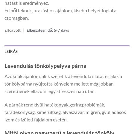
hatást is eredményez.
Felnőtteknek, utazáshoz ajánlom, kisebb helyet foglal a
csomagban.
Elfogyott
|
Elkészítési idő: 5-7 days
LEÍRÁS
Levendulás tönkölypelyva párna
Azoknak ajánlom, akik szeretik a levendula illatát és akik a
tönkölypárna nyújtotta kényelem mellett még jobban
szeretnének ellazulni egy stresszes nap után.
A párnák rendkívül hatékonyak gerincproblémák,
fáradékonyság, kimerültség, alvászavar, migrén, gyulladásos
izom és ízületi fájdalom esetén.
Mitől olyan nagyszerű a levendulás tönköly