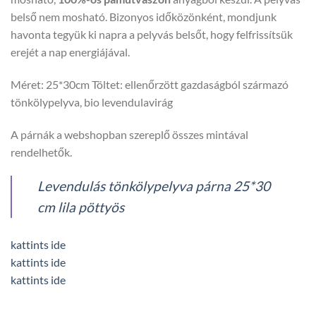
belső nem mosható. Bizonyos időközönként, mondjunk
havonta tegyük ki napra a pelyvás belsőt, hogy felfrissítsük
erejét a nap energiájával.
Méret: 25*30cm Töltet: ellenőrzött gazdaságból származó
tönkölypelyva, bio levendulavirág
A párnák a webshopban szereplő összes mintával
rendelhetők.
Levendulás tönkölypelyva párna 25*30
cm lila pöttyös
kattints ide
kattints ide
kattints ide