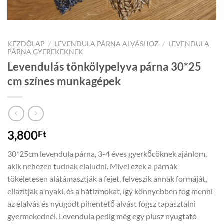
KEZDŐLAP
/
LEVENDULA PÁRNA ALVÁSHOZ
/
LEVENDULA
PÁRNA GYEREKEKNEK
Levendulás tönkölypelyva párna 30*25
cm színes munkagépek
3,800
Ft
30*25cm levendula párna, 3-4 éves gyerkőcöknek ajánlom,
akik nehezen tudnak elaludni. Mivel ezek a párnák
tökéletesen alátámasztják a fejet, felveszik annak formáját,
ellazítják a nyaki, és a hátizmokat, így könnyebben fog menni
az elalvás és nyugodt pihentető alvást fogsz tapasztalni
gyermekednél. Levendula pedig még egy plusz nyugtató