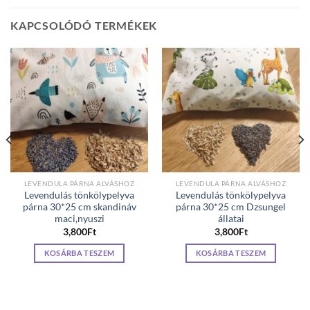
KAPCSOLÓDÓ TERMÉKEK
LEVENDULA PÁRNA ALVÁSHOZ
LEVENDULA PÁRNA ALVÁSHOZ
Levendulás tönkölypelyva
Levendulás tönkölypelyva
párna 30*25 cm skandináv
párna 30*25 cm Dzsungel
maci,nyuszi
állatai
3,800
Ft
3,800
Ft
KOSÁRBA TESZEM
KOSÁRBA TESZEM