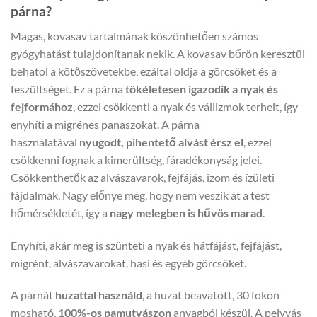
párna?
Magas, kovasav tartalmának köszönhetően számos
gyógyhatást tulajdonítanak nekik. A kovasav bőrön keresztül
behatol a kötőszövetekbe, ezáltal oldja a görcsöket és a
feszültséget. Ez a párna
tökéletesen igazodik a nyak és
fejformához
, ezzel csökkenti a nyak és vállizmok terheit, így
enyhíti a migrénes panaszokat. A párna
használatával
nyugodt, pihentető alvást érsz el
, ezzel
csökkenni fognak a kimerültség, fáradékonyság jelei.
Csökkenthetők az alvászavarok, fejfájás, izom és ízületi
fájdalmak. Nagy előnye még, hogy nem veszik át a test
hőmérsékletét, így a
nagy melegben is hűvös marad
.
Enyhíti, akár meg is szünteti a nyak és hátfájást, fejfájást,
migrént, alvászavarokat, hasi és egyéb görcsöket.
A párnát
huzattal használd
, a huzat beavatott, 30 fokon
mosható,
100%-os pamutvászon
anyagból készül. A pelyvás