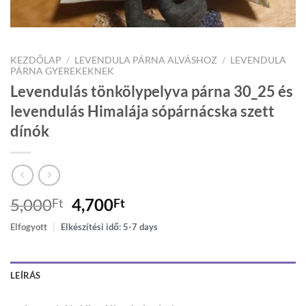
KEZDŐLAP
/
LEVENDULA PÁRNA ALVÁSHOZ
/
LEVENDULA
PÁRNA GYEREKEKNEK
Levendulás tönkölypelyva párna 30_25 és
levendulás Himalája sópárnácska szett
dínók
Original
Current
5,000
4,700
Ft
Ft
price
price
Elfogyott
|
Elkészítési idő: 5-7 days
was:
is:
5,000Ft.
4,700Ft.
LEÍRÁS