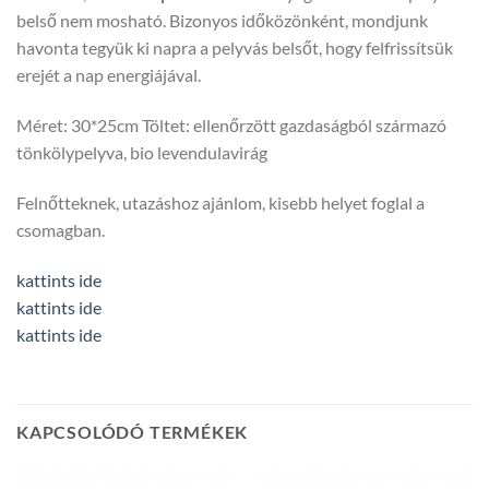
belső nem mosható. Bizonyos időközönként, mondjunk
havonta tegyük ki napra a pelyvás belsőt, hogy felfrissítsük
erejét a nap energiájával.
Méret: 30*25cm Töltet: ellenőrzött gazdaságból származó
tönkölypelyva, bio levendulavirág
Felnőtteknek, utazáshoz ajánlom, kisebb helyet foglal a
csomagban.
kattints ide
kattints ide
kattints ide
KAPCSOLÓDÓ TERMÉKEK