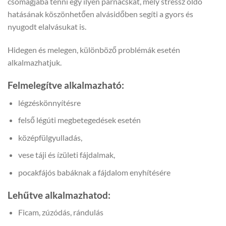
csomagjába tenni egy ilyen párnácskát, mely stressz oldó
hatásának köszönhetően alvásidőben segíti a gyors és
nyugodt elalvásukat is.
Hidegen és melegen, különböző problémák esetén
alkalmazhatjuk.
Felmelegítve alkalmazható:
légzéskönnyítésre
felső légúti megbetegedések esetén
középfülgyulladás,
vese táji és ízületi fájdalmak,
pocakfájós babáknak a fájdalom enyhítésére
Lehűtve alkalmazhatod:
Ficam, zúzódás, rándulás