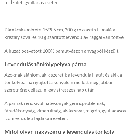
Ízületi gyulladás esetén
Párnácska mérete:15*9,5 cm, 200 g rózsaszín Himalája
kristály sóval és 10 g szárított levendulavirággal van töltve.
A huzat beavatott 100% pamutvászon anyagból készült.
Levendulás tönkölypelyva párna
Azoknak ajánlom, akik szeretik a levendula illatát és akik a
tönkölypárna nyújtotta kényelem mellett még jobban
szeretnének ellazulni egy stresszes nap után.
A párnák rendkívül hatékonyak gerincproblémák,
fáradékonyság, kimerültség, alvászavar, migrén, gyulladásos
izom és ízületi fájdalom esetén.
Mitől olyan nagyszerű a levendulás tönköly