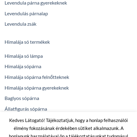
Levendula párna gyerekeknek
Levendulás párnalap
Levendula zsák
Himalája só termékek
Himalája só lámpa
Himalája sópárna
Himalája sópárna felnőtteknek
Himalája sópárna gyerekeknek
Baglyos sópárna
Állatfigurás sópárna
Kedves Látogató! Tájékoztatjuk, hogy a honlap felhasználói
élmény fokozásának érdekében sütiket alkalmazunk. A
powered by
arenadigital.hu
honlapunk használatával ön a tájékoztatásunkat tudomásul