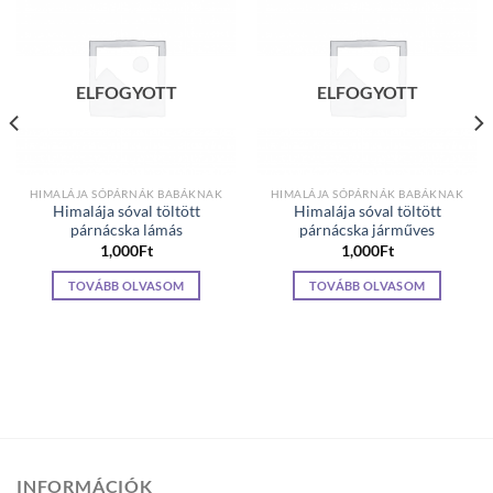
ELFOGYOTT
ELFOGYOTT
HIMALÁJA SÓPÁRNÁK BABÁKNAK
HIMALÁJA SÓPÁRNÁK BABÁKNAK
Himalája sóval töltött
Himalája sóval töltött
párnácska lámás
párnácska járműves
1,000
Ft
1,000
Ft
TOVÁBB OLVASOM
TOVÁBB OLVASOM
INFORMÁCIÓK