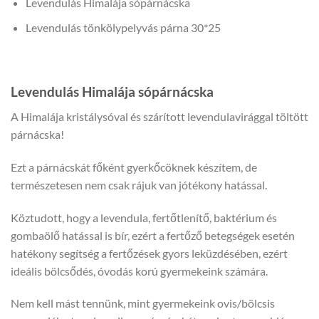
Levendulás Himalája sópárnácska
Levendulás tönkölypelyvás párna 30*25
Levendulás Himalája sópárnácska
A Himalája kristálysóval és szárított levendulavirággal töltött
párnácska!
Ezt a párnácskát főként gyerkőcöknek készítem, de
természetesen nem csak rájuk van jótékony hatással.
Köztudott, hogy a levendula, fertőtlenítő, baktérium és
gombaölő hatással is bír, ezért a fertőző betegségek esetén
hatékony segítség a fertőzések gyors leküzdésében, ezért
ideális bölcsődés, óvodás korú gyermekeink számára.
Nem kell mást tennünk, mint gyermekeink ovis/bölcsis