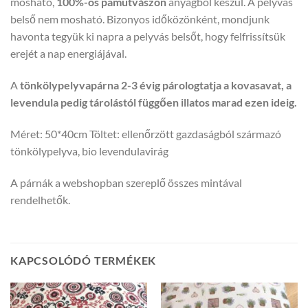
mosható,
100%-os pamutvászon
anyagból készül. A pelyvás
belső nem mosható. Bizonyos időközönként, mondjunk
havonta tegyük ki napra a pelyvás belsőt, hogy felfrissítsük
erejét a nap energiájával.
A
tönkölypelyvapárna 2-3 évig párologtatja a kovasavat, a
levendula pedig tárolástól függően illatos marad ezen ideig.
Méret: 50*40cm Töltet: ellenőrzött gazdaságból származó
tönkölypelyva, bio levendulavirág
A párnák a webshopban szereplő összes mintával
rendelhetők.
KAPCSOLÓDÓ TERMÉKEK