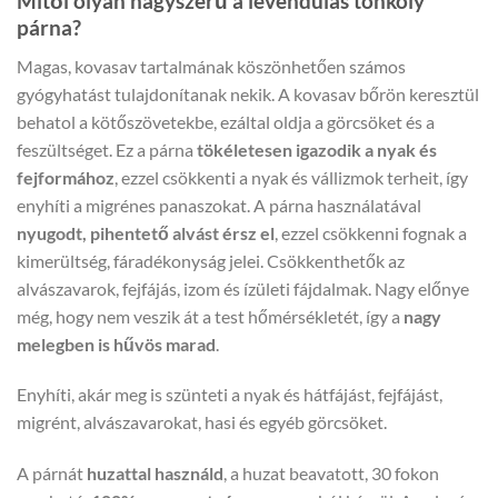
Mitől olyan nagyszerű a levendulás tönköly
párna?
Magas, kovasav tartalmának köszönhetően számos
gyógyhatást tulajdonítanak nekik. A kovasav bőrön keresztül
behatol a kötőszövetekbe, ezáltal oldja a görcsöket és a
feszültséget. Ez a párna
tökéletesen igazodik a nyak és
fejformához
, ezzel csökkenti a nyak és vállizmok terheit, így
enyhíti a migrénes panaszokat. A párna használatával
nyugodt, pihentető alvást érsz el
, ezzel csökkenni fognak a
kimerültség, fáradékonyság jelei. Csökkenthetők az
alvászavarok, fejfájás, izom és ízületi fájdalmak. Nagy előnye
még, hogy nem veszik át a test hőmérsékletét, így a
nagy
melegben is hűvös marad
.
Enyhíti, akár meg is szünteti a nyak és hátfájást, fejfájást,
migrént, alvászavarokat, hasi és egyéb görcsöket.
A párnát
huzattal használd
, a huzat beavatott, 30 fokon