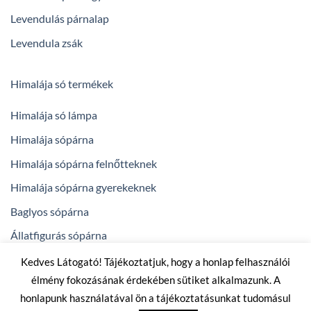
Levendulás párnalap
Levendula zsák
Himalája só termékek
Himalája só lámpa
Himalája sópárna
Himalája sópárna felnőtteknek
Himalája sópárna gyerekeknek
Baglyos sópárna
Állatfigurás sópárna
Kedves Látogató! Tájékoztatjuk, hogy a honlap felhasználói
élmény fokozásának érdekében sütiket alkalmazunk. A
powered by
arenadigital.hu
honlapunk használatával ön a tájékoztatásunkat tudomásul
Copyright 2026 ©
bogilevendulai.hu - levendulás termékek,