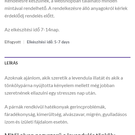
Rendelésre készülnek, a webshopban található minden
mintával rendelhető. A rendelkezésre álló anyagokról kérlek
érdeklődj rendelés előtt.
Az elkészítési idő 7-14nap.
Elfogyott
|
Elkészítési idő: 5-7 days
LEÍRÁS
Azoknak ajánlom, akik szeretik a levendula illatát és akik a
tönkölypárna nyújtotta kényelem mellett még jobban
szeretnének ellazulni egy stresszes nap után.
A párnák rendkívül hatékonyak gerincproblémák,
fáradékonyság, kimerültség, alvászavar, migrén, gyulladásos
izom és ízületi fájdalom esetén.