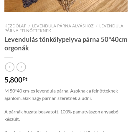
KEZDŐLAP
/
LEVENDULA PÁRNA ALVÁSHOZ
/
LEVENDULA
PÁRNA FELNŐTTEKNEK
Levendulás tönkölypelyva párna 50*40cm
orgonák
5,800
Ft
M 50*40 cm-es levendula párna. Azoknak a felnőtteknek
ajánlom, akik nagy párnán szeretnek aludni.
A párnák huzata beavatott, 100% pamutvászon anyagból
készült.