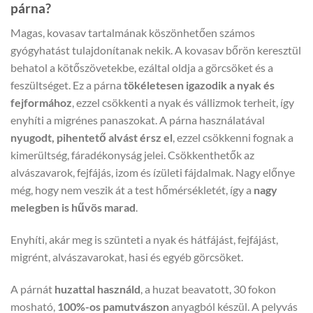
párna?
Magas, kovasav tartalmának köszönhetően számos
gyógyhatást tulajdonítanak nekik. A kovasav bőrön keresztül
behatol a kötőszövetekbe, ezáltal oldja a görcsöket és a
feszültséget. Ez a párna
tökéletesen igazodik a nyak és
fejformához
, ezzel csökkenti a nyak és vállizmok terheit, így
enyhíti a migrénes panaszokat. A párna használatával
nyugodt, pihentető alvást érsz el
, ezzel csökkenni fognak a
kimerültség, fáradékonyság jelei. Csökkenthetők az
alvászavarok, fejfájás, izom és ízületi fájdalmak. Nagy előnye
még, hogy nem veszik át a test hőmérsékletét, így a
nagy
melegben is hűvös marad
.
Enyhíti, akár meg is szünteti a nyak és hátfájást, fejfájást,
migrént, alvászavarokat, hasi és egyéb görcsöket.
A párnát
huzattal használd
, a huzat beavatott, 30 fokon
mosható,
100%-os pamutvászon
anyagból készül. A pelyvás