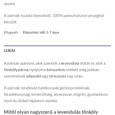
aludni
A párnák huzata beavatott, 100% pamutvászon anyagból
készült.
Elfogyott
|
Elkészítési idő: 5-7 days
LEÍRÁS
Azoknak ajánlom, akik szeretik a
levendula
illatát és akik a
tönkölypárna
nyújtotta
kényelem
mellett még jobban
szeretnének
ellazulni
egy
stresszes
nap után.
A párnák rendkívül hatékonyak gerincproblémák,
fáradékonyság, kimerültség, alvászavar, migrén, gyulladásos
izom és ízületi fájdalom esetén.
Mitől olyan nagyszerű a levendulás tönköly