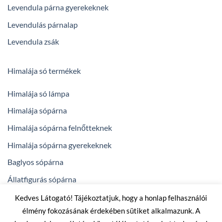
Levendula párna gyerekeknek
Levendulás párnalap
Levendula zsák
Himalája só termékek
Himalája só lámpa
Himalája sópárna
Himalája sópárna felnőtteknek
Himalája sópárna gyerekeknek
Baglyos sópárna
Állatfigurás sópárna
Kedves Látogató! Tájékoztatjuk, hogy a honlap felhasználói
élmény fokozásának érdekében sütiket alkalmazunk. A
powered by
arenadigital.hu