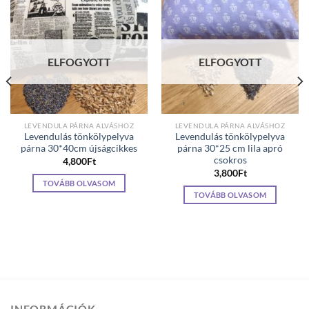
ELFOGYOTT
ELFOGYOTT
LEVENDULA PÁRNA ALVÁSHOZ
LEVENDULA PÁRNA ALVÁSHOZ
Levendulás tönkölypelyva
Levendulás tönkölypelyva
párna 30*40cm újságcikkes
párna 30*25 cm lila apró
csokros
4,800
Ft
3,800
Ft
TOVÁBB OLVASOM
TOVÁBB OLVASOM
INFORMÁCIÓK