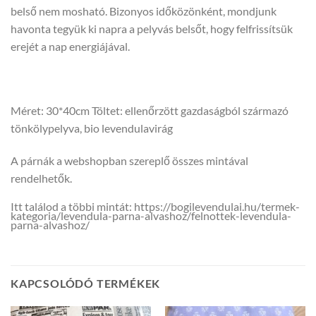
belső nem mosható. Bizonyos időközönként, mondjunk
havonta tegyük ki napra a pelyvás belsőt, hogy felfrissítsük
erejét a nap energiájával.
Méret: 30*40cm Töltet: ellenőrzött gazdaságból származó
tönkölypelyva, bio levendulavirág
A párnák a webshopban szereplő összes mintával
rendelhetők.
Itt találod a többi mintát: https://bogilevendulai.hu/termek-
kategoria/levendula-parna-alvashoz/felnottek-levendula-
parna-alvashoz/
KAPCSOLÓDÓ TERMÉKEK