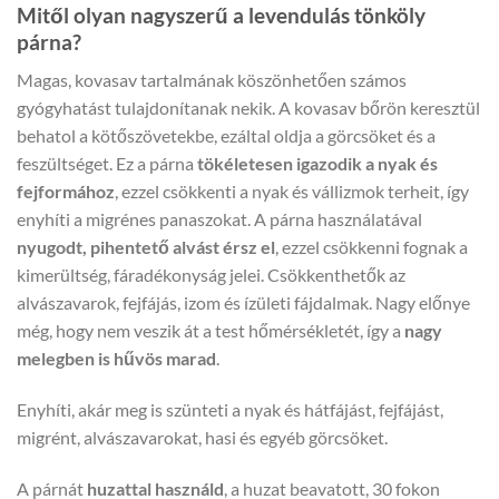
Mitől olyan nagyszerű a levendulás tönköly
párna?
Magas, kovasav tartalmának köszönhetően számos
gyógyhatást tulajdonítanak nekik. A kovasav bőrön keresztül
behatol a kötőszövetekbe, ezáltal oldja a görcsöket és a
feszültséget. Ez a párna
tökéletesen igazodik a nyak és
fejformához
, ezzel csökkenti a nyak és vállizmok terheit, így
enyhíti a migrénes panaszokat. A párna használatával
nyugodt, pihentető alvást érsz el
, ezzel csökkenni fognak a
kimerültség, fáradékonyság jelei. Csökkenthetők az
alvászavarok, fejfájás, izom és ízületi fájdalmak. Nagy előnye
még, hogy nem veszik át a test hőmérsékletét, így a
nagy
melegben is hűvös marad
.
Enyhíti, akár meg is szünteti a nyak és hátfájást, fejfájást,
migrént, alvászavarokat, hasi és egyéb görcsöket.
A párnát
huzattal használd
, a huzat beavatott, 30 fokon