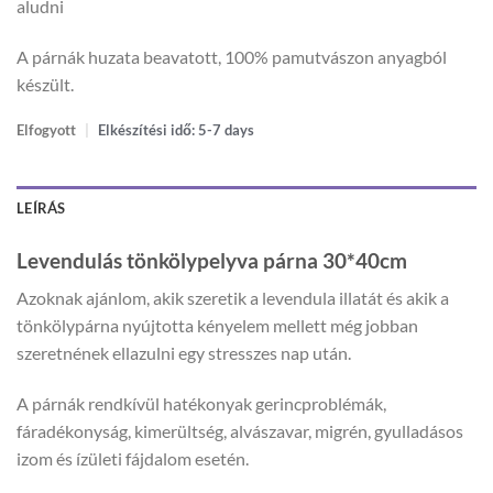
aludni
A párnák huzata beavatott, 100% pamutvászon anyagból
készült.
Elfogyott
|
Elkészítési idő: 5-7 days
LEÍRÁS
Levendulás tönkölypelyva párna 30*40cm
Azoknak ajánlom, akik szeretik a levendula illatát és akik a
tönkölypárna nyújtotta kényelem mellett még jobban
szeretnének ellazulni egy stresszes nap után.
A párnák rendkívül hatékonyak gerincproblémák,
fáradékonyság, kimerültség, alvászavar, migrén, gyulladásos
izom és ízületi fájdalom esetén.