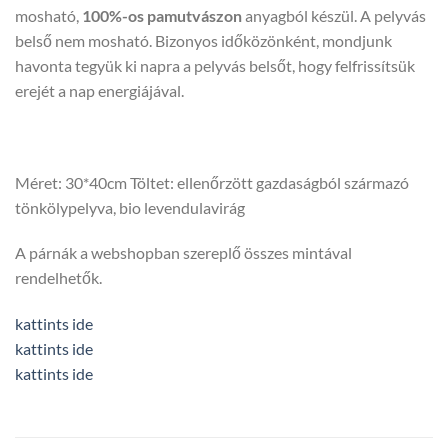
mosható,
100%-os pamutvászon
anyagból készül. A pelyvás
belső nem mosható. Bizonyos időközönként, mondjunk
havonta tegyük ki napra a pelyvás belsőt, hogy felfrissítsük
erejét a nap energiájával.
Méret: 30*40cm Töltet: ellenőrzött gazdaságból származó
tönkölypelyva, bio levendulavirág
A párnák a webshopban szereplő összes mintával
rendelhetők.
kattints ide
kattints ide
kattints ide