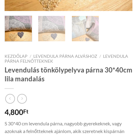
KEZDŐLAP
/
LEVENDULA PÁRNA ALVÁSHOZ
/
LEVENDULA
PÁRNA FELNŐTTEKNEK
Levendulás tönkölypelyva párna 30*40cm
lila mandalás
4,800
Ft
S 30*40 cm levendula párna, nagyobb gyerekeknek, vagy
azoknak a felnőtteknek ajánlom, akik szeretnek kispárnán