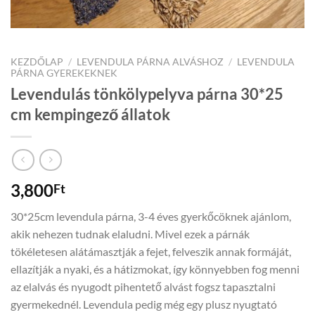
KEZDŐLAP
/
LEVENDULA PÁRNA ALVÁSHOZ
/
LEVENDULA
PÁRNA GYEREKEKNEK
Levendulás tönkölypelyva párna 30*25
cm kempingező állatok
3,800
Ft
30*25cm levendula párna, 3-4 éves gyerkőcöknek ajánlom,
akik nehezen tudnak elaludni. Mivel ezek a párnák
tökéletesen alátámasztják a fejet, felveszik annak formáját,
ellazítják a nyaki, és a hátizmokat, így könnyebben fog menni
az elalvás és nyugodt pihentető alvást fogsz tapasztalni
gyermekednél. Levendula pedig még egy plusz nyugtató