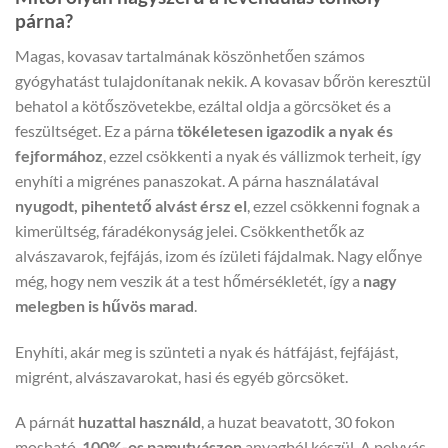
párna?
Magas, kovasav tartalmának köszönhetően számos
gyógyhatást tulajdonítanak nekik. A kovasav bőrön keresztül
behatol a kötőszövetekbe, ezáltal oldja a görcsöket és a
feszültséget. Ez a párna
tökéletesen igazodik a nyak és
fejformához
, ezzel csökkenti a nyak és vállizmok terheit, így
enyhíti a migrénes panaszokat. A párna használatával
nyugodt, pihentető alvást érsz el
, ezzel csökkenni fognak a
kimerültség, fáradékonyság jelei. Csökkenthetők az
alvászavarok, fejfájás, izom és ízületi fájdalmak. Nagy előnye
még, hogy nem veszik át a test hőmérsékletét, így a
nagy
melegben is hűvös marad
.
Enyhíti, akár meg is szünteti a nyak és hátfájást, fejfájást,
migrént, alvászavarokat, hasi és egyéb görcsöket.
A párnát
huzattal használd
, a huzat beavatott, 30 fokon
mosható,
100%-os pamutvászon
anyagból készül. A pelyvás