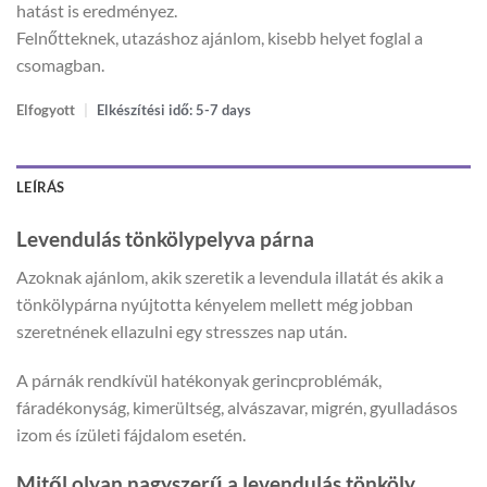
hatást is eredményez.
Felnőtteknek, utazáshoz ajánlom, kisebb helyet foglal a
csomagban.
Elfogyott
|
Elkészítési idő: 5-7 days
LEÍRÁS
Levendulás tönkölypelyva párna
Azoknak ajánlom, akik szeretik a levendula illatát és akik a
tönkölypárna nyújtotta kényelem mellett még jobban
szeretnének ellazulni egy stresszes nap után.
A párnák rendkívül hatékonyak gerincproblémák,
fáradékonyság, kimerültség, alvászavar, migrén, gyulladásos
izom és ízületi fájdalom esetén.
Mitől olyan nagyszerű a levendulás tönköly