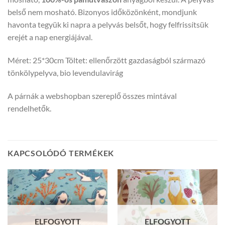
belső nem mosható. Bizonyos időközönként, mondjunk
havonta tegyük ki napra a pelyvás belsőt, hogy felfrissítsük
erejét a nap energiájával.
Méret: 25*30cm Töltet: ellenőrzött gazdaságból származó
tönkölypelyva, bio levendulavirág
A párnák a webshopban szereplő összes mintával
rendelhetők.
KAPCSOLÓDÓ TERMÉKEK
ELFOGYOTT
ELFOGYOTT