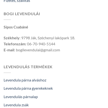
Fizetés, szállítás
BOGI LEVENDULÁI
Sipos Csabáné
Székhely
: 9798 Ják, Széchenyi lakópark 18.
Telefonszám
: 06-70-940-5144
E-mail
: bogilevendulai@gmail.com
LEVENDULÁS TERMÉKEK
Levendula párna alváshoz
Levendula párna gyerekeknek
Levendulás párnalap
Levendula zsák