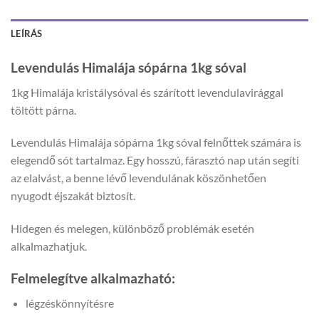
LEÍRÁS
Levendulás Himalája sópárna 1kg sóval
1kg Himalája kristálysóval és szárított levendulavirággal
töltött párna.
Levendulás Himalája sópárna 1kg sóval felnőttek számára is
elegendő sót tartalmaz. Egy hosszú, fárasztó nap után segíti
az elalvást, a benne lévő levendulának köszönhetően
nyugodt éjszakát biztosít.
Hidegen és melegen, különböző problémák esetén
alkalmazhatjuk.
Felmelegítve alkalmazható:
légzéskönnyítésre