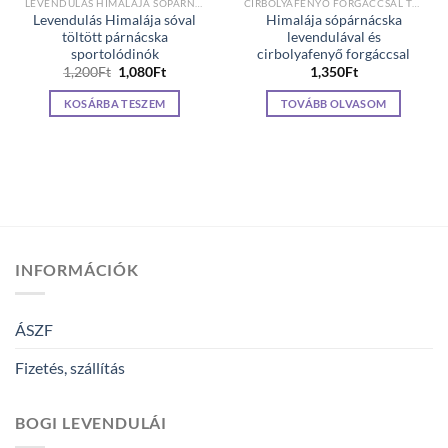
LEVENDULÁS HIMALÁJA SÓPÁRNA GYEREKEKNEK
CIRBOLYAFENYŐ FORGÁCCSAL TÖLTÖTT PÁRNÁK
Levendulás Himalája sóval
Himalája sópárnácska
töltött párnácska
levendulával és
sportolódinók
cirbolyafenyő forgáccsal
Original
Current
1,200
Ft
1,080
Ft
1,350
Ft
price
price
was:
is:
KOSÁRBA TESZEM
TOVÁBB OLVASOM
1,200Ft.
1,080Ft.
INFORMÁCIÓK
ÁSZF
Fizetés, szállítás
BOGI LEVENDULÁI