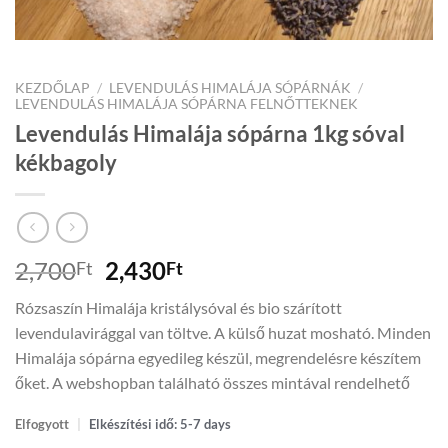
KEZDŐLAP
/
LEVENDULÁS HIMALÁJA SÓPÁRNÁK
/
LEVENDULÁS HIMALÁJA SÓPÁRNA FELNŐTTEKNEK
Levendulás Himalája sópárna 1kg sóval
kékbagoly
Original
Current
2,700
2,430
Ft
Ft
price
price
Rózsaszín Himalája kristálysóval és bio szárított
was:
is:
levendulavirággal van töltve. A külső huzat mosható. Minden
2,700Ft.
2,430Ft.
Himalája sópárna egyedileg készül, megrendelésre készítem
őket. A webshopban található összes mintával rendelhető
Elfogyott
|
Elkészítési idő: 5-7 days