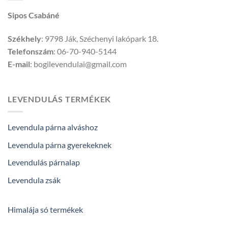
Sipos Csabáné
Székhely
: 9798 Ják, Széchenyi lakópark 18.
Telefonszám
: 06-70-940-5144
E-mail
: bogilevendulai@gmail.com
LEVENDULÁS TERMÉKEK
Levendula párna alváshoz
Levendula párna gyerekeknek
Levendulás párnalap
Levendula zsák
Himalája só termékek