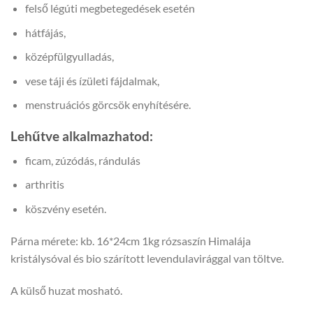
felső légúti megbetegedések esetén
hátfájás,
középfülgyulladás,
vese táji és ízületi fájdalmak,
menstruációs görcsök enyhítésére.
Lehűtve alkalmazhatod:
ficam, zúzódás, rándulás
arthritis
köszvény esetén.
Párna mérete: kb. 16*24cm 1kg rózsaszín Himalája
kristálysóval és bio szárított levendulavirággal van töltve.
A külső huzat mosható.