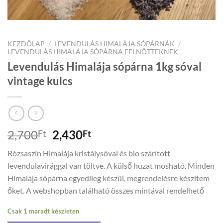
KEZDŐLAP
/
LEVENDULÁS HIMALÁJA SÓPÁRNÁK
/
LEVENDULÁS HIMALÁJA SÓPÁRNA FELNŐTTEKNEK
Levendulás Himalája sópárna 1kg sóval
vintage kulcs
Original
Current
2,700
2,430
Ft
Ft
price
price
Rózsaszín Himalája kristálysóval és bio szárított
was:
is:
levendulavirággal van töltve. A külső huzat mosható. Minden
2,700Ft.
2,430Ft.
Himalája sópárna egyedileg készül, megrendelésre készítem
őket. A webshopban található összes mintával rendelhető
Csak 1 maradt készleten