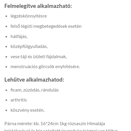
Felmelegítve alkalmazható:
légzéskönnyítésre
felső légúti megbetegedések esetén
hátfájás,
középfülgyulladás,
vese táji és ízületi fájdalmak,
menstruációs görcsök enyhítésére.
Lehűtve alkalmazhatod:
ficam, zúzódás, rándulás
arthritis
köszvény esetén.
Párna mérete: kb. 16*24cm 1kg rózsaszín Himalája
kristálysóval és bio szárított levendulavirággal van töltve.