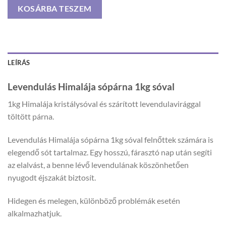
KOSÁRBA TESZEM
LEÍRÁS
Levendulás Himalája sópárna 1kg sóval
1kg Himalája kristálysóval és szárított levendulavirággal
töltött párna.
Levendulás Himalája sópárna 1kg sóval felnőttek számára is
elegendő sót tartalmaz. Egy hosszú, fárasztó nap után segíti
az elalvást, a benne lévő levendulának köszönhetően
nyugodt éjszakát biztosít.
Hidegen és melegen, különböző problémák esetén
alkalmazhatjuk.