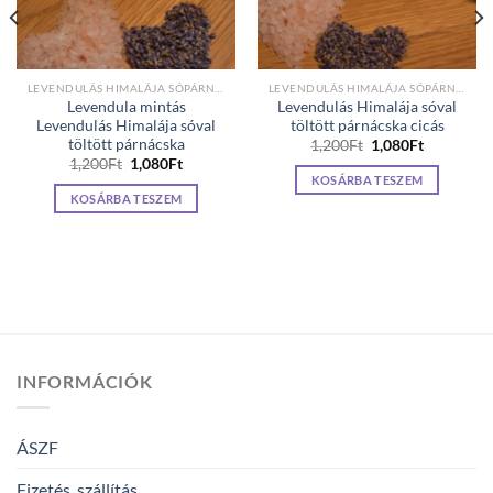
LEVENDULÁS HIMALÁJA SÓPÁRNA GYEREKEKNEK
LEVENDULÁS HIMALÁJA SÓPÁRNA GYEREKEKNEK
Levendula mintás
Levendulás Himalája sóval
Levendulás Himalája sóval
töltött párnácska cicás
töltött párnácska
Original
Current
1,200
Ft
1,080
Ft
price
price
Original
Current
1,200
Ft
1,080
Ft
was:
is:
price
price
KOSÁRBA TESZEM
1,200Ft.
1,080Ft.
was:
is:
KOSÁRBA TESZEM
1,200Ft.
1,080Ft.
INFORMÁCIÓK
ÁSZF
Fizetés, szállítás