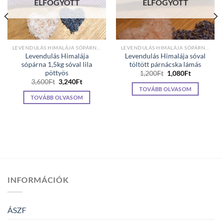
ELFOGYOTT
ELFOGYOTT
LEVENDULÁS HIMALÁJA SÓPÁRNA FELNŐTTEKNEK
LEVENDULÁS HIMALÁJA SÓPÁRNA GYEREKEKNEK
Levendulás Himalája
Levendulás Himalája sóval
sópárna 1,5kg sóval lila
töltött párnácska lámás
pöttyös
Original
Current
1,200
Ft
1,080
Ft
price
price
Original
Current
3,600
Ft
3,240
Ft
was:
is:
price
price
TOVÁBB OLVASOM
1,200Ft.
1,080Ft.
was:
is:
TOVÁBB OLVASOM
3,600Ft.
3,240Ft.
INFORMÁCIÓK
ÁSZF