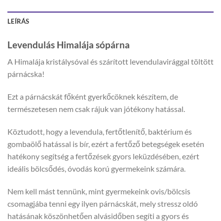
LEÍRÁS
Levendulás Himalája sópárna
A Himalája kristálysóval és szárított levendulavirággal töltött
párnácska!
Ezt a párnácskát főként gyerkőcöknek készítem, de
természetesen nem csak rájuk van jótékony hatással.
Köztudott, hogy a levendula, fertőtlenítő, baktérium és
gombaölő hatással is bír, ezért a fertőző betegségek esetén
hatékony segítség a fertőzések gyors leküzdésében, ezért
ideális bölcsődés, óvodás korú gyermekeink számára.
Nem kell mást tennünk, mint gyermekeink ovis/bölcsis
csomagjába tenni egy ilyen párnácskát, mely stressz oldó
hatásának köszönhetően alvásidőben segíti a gyors és