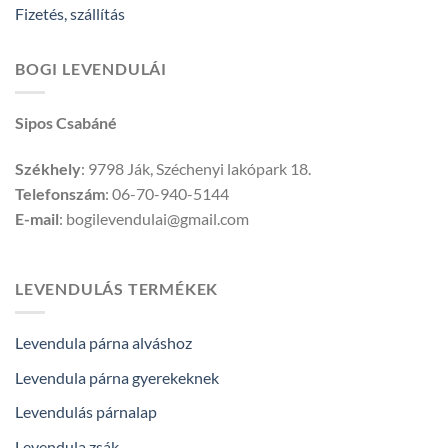
Fizetés, szállítás
BOGI LEVENDULÁI
Sipos Csabáné
Székhely
: 9798 Ják, Széchenyi lakópark 18.
Telefonszám
: 06-70-940-5144
E-mail
: bogilevendulai@gmail.com
LEVENDULÁS TERMÉKEK
Levendula párna alváshoz
Levendula párna gyerekeknek
Levendulás párnalap
Levendula zsák