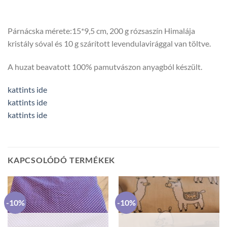
Párnácska mérete:15*9,5 cm, 200 g rózsaszín Himalája
kristály sóval és 10 g szárított levendulavirággal van töltve.
A huzat beavatott 100% pamutvászon anyagból készült.
kattints ide
kattints ide
kattints ide
KAPCSOLÓDÓ TERMÉKEK
-10%
-10%