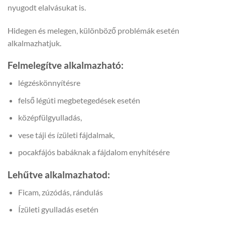
nyugodt elalvásukat is.
Hidegen és melegen, különböző problémák esetén
alkalmazhatjuk.
Felmelegítve alkalmazható:
légzéskönnyítésre
felső légúti megbetegedések esetén
középfülgyulladás,
vese táji és ízületi fájdalmak,
pocakfájós babáknak a fájdalom enyhítésére
Lehűtve alkalmazhatod:
Ficam, zúzódás, rándulás
Ízületi gyulladás esetén