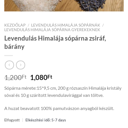
KEZDŐLAP
/
LEVENDULÁS HIMALÁJA SÓPÁRNÁK
/
LEVENDULÁS HIMALÁJA SÓPÁRNA GYEREKEKNEK
Levendulás Himalája sópárna zsiráf,
bárány
Original
Current
1,200
1,080
Ft
Ft
price
price
Sópárna mérete:15*9,5 cm, 200 g rózsaszín Himalája kristály
was:
is:
sóval és 10 g szárított levendulavirággal van töltve.
1,200Ft.
1,080Ft.
A huzat beavatott 100% pamutvászon anyagból készült.
Elfogyott
|
Elkészítési idő: 5-7 days