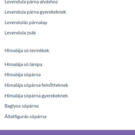
Levendula párna alváshoz
Levendula párna gyerekeknek
Levendulás párnalap
Levendula zsák
Himalája só termékek
Himalája só lámpa
Himalája sópárna
Himalája sópárna felnőtteknek
Himalája sópárna gyerekeknek
Baglyos sópárna
Állatfigurás sópárna