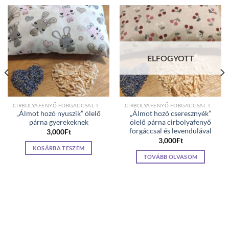
ELFOGYOTT
CIRBOLYAFENYŐ FORGÁCCSAL TÖLTÖTT PÁRNÁK
CIRBOLYAFENYŐ FORGÁCCSAL TÖLTÖTT PÁRNÁK
„Álmot hozó nyuszik” ölelő
„Álmot hozó cseresznyék”
párna gyerekeknek
ölelő párna cirbolyafenyő
forgáccsal és levendulával
3,000
Ft
3,000
Ft
KOSÁRBA TESZEM
TOVÁBB OLVASOM