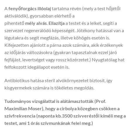
A
fenyőforgács
illóolaj
tartalma révén (mely a test hőjétől
aktiválódik), gyorsabban elérhető a
pihentető
mély
alvás
.
Ellazítja
a testet és a lelket, segíti a
szervezet regenerálódó képességét. Jótékony hatással van a
légutakra és segít megfázás, illetve köhögés esetén is.
Kifejezetten ajánlott a párna azok számára, akik érzékenyek
az időjárás változásokra (gyakran tapasztalnak ezzel járó
fejfájást, levertséget vagy rossz közérzetet.) Nyugtatólag hat
felfokozott idegállapot esetén is.
Antibiotikus hatása steril alvókörnyezetet biztosít, így
kisgyermekek számára is tökéletes megoldás.
Tudományos vizsgálattal is alátámasztották (Prof.
Maximilian Moser), hogy a cirbolya közegben csökken a
szívfrekvencia (naponta kb.3500 szívveréstől kíméli meg a
testet, ami 1 órás szívmunkának felel meg.)