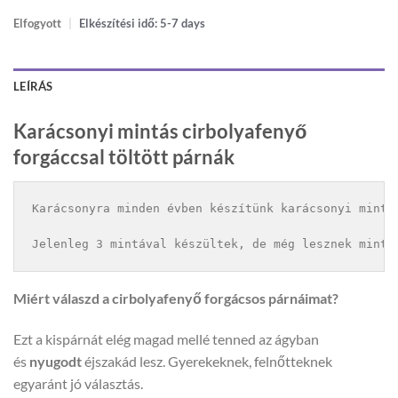
Elfogyott
|
Elkészítési idő: 5-7 days
LEÍRÁS
Karácsonyi mintás cirbolyafenyő
forgáccsal töltött párnák
Karácsonyra minden évben készítünk karácsonyi mintáv
Jelenleg 3 mintával készültek, de még lesznek mintá
Miért válaszd a cirbolyafenyő forgácsos párnáimat?
Ezt a kispárnát elég magad mellé tenned az ágyban
és
nyugodt
éjszakád lesz. Gyerekeknek, felnőtteknek
egyaránt jó választás.