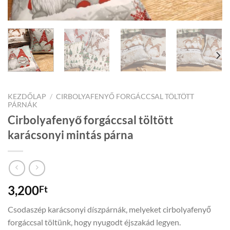
KEZDŐLAP
/
CIRBOLYAFENYŐ FORGÁCCSAL TÖLTÖTT
PÁRNÁK
Cirbolyafenyő forgáccsal töltött
karácsonyi mintás párna
3,200
Ft
Csodaszép karácsonyi díszpárnák, melyeket cirbolyafenyő
forgáccsal töltünk, hogy nyugodt éjszakád legyen.