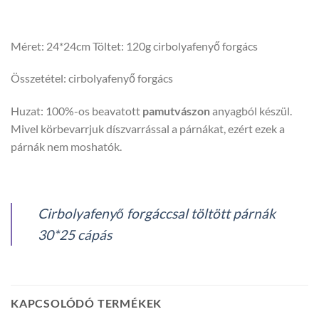
Méret: 24*24cm Töltet: 120g cirbolyafenyő forgács
Összetétel: cirbolyafenyő forgács
Huzat: 100%-os beavatott
pamutvászon
anyagból készül.
Mivel körbevarrjuk díszvarrással a párnákat, ezért ezek a
párnák nem moshatók.
Cirbolyafenyő forgáccsal töltött párnák
30*25 cápás
KAPCSOLÓDÓ TERMÉKEK