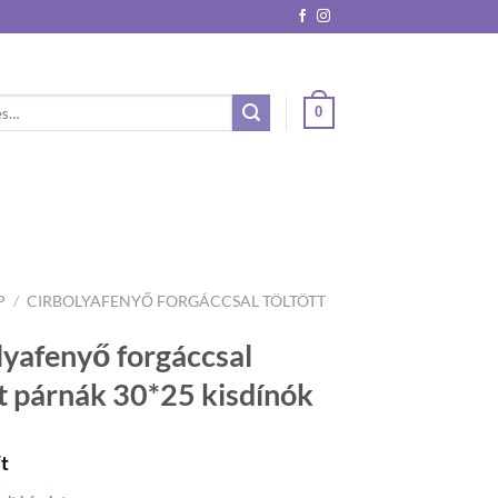
0
őre:
P
/
CIRBOLYAFENYŐ FORGÁCCSAL TÖLTÖTT
lyafenyő forgáccsal
tt párnák 30*25 kisdínók
t