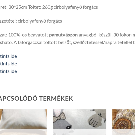
et: 30*25cm Töltet: 260g cirbolyafenyő forgács
zetétel: cirbolyafenyő forgács
zat: 100%-os beavatott
pamutvászon
anyagból készül. 30 fokon 
ható. A faforgáccsal töltött belsőt, szellőztetéssel/napra tétellel t
tints ide
tints ide
tints ide
APCSOLÓDÓ TERMÉKEK