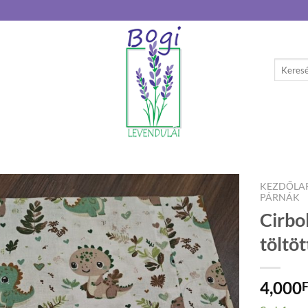
Keresés
a
következ
KEZDŐLA
PÁRNÁK
Cirbo
töltö
4,000
F