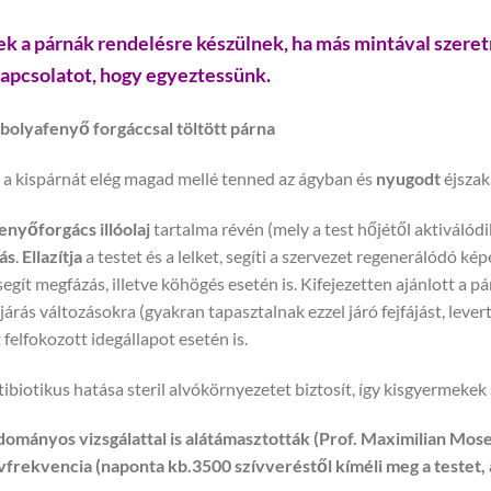
ek a párnák rendelésre készülnek, ha más mintával szere
kapcsolatot, hogy egyeztessünk.
bolyafenyő forgáccsal töltött párna
 a kispárnát elég magad mellé tenned az ágyban és
nyugodt
éjszak
enyőforgács
illóolaj
tartalma révén (mely a test hőjétől aktiválód
ás
.
Ellazítja
a testet és a lelket, segíti a szervezet regenerálódó ké
segít megfázás, illetve köhögés esetén is. Kifejezetten ajánlott a 
járás változásokra (gyakran tapasztalnak ezzel járó fejfájást, leve
 felfokozott idegállapot esetén is.
ibiotikus hatása steril alvókörnyezetet biztosít, így kisgyermekek
ományos vizsgálattal is alátámasztották (Prof. Maximilian Mose
vfrekvencia (naponta kb.3500 szívveréstől kíméli meg a testet,