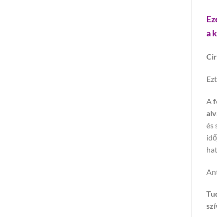
Ez
a 
Cir
Ezt
A
f
alv
és 
idő
hat
Ant
Tud
szí