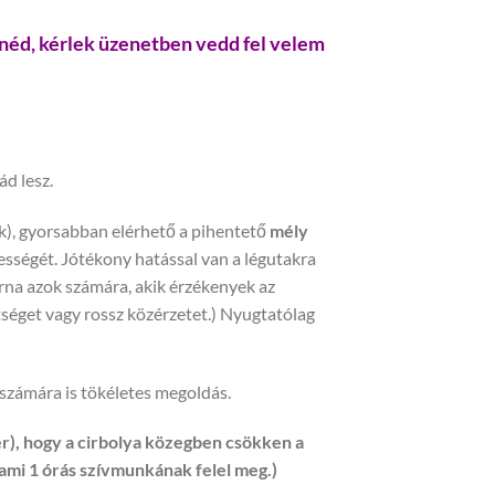
tnéd, kérlek üzenetben vedd fel velem
ád lesz.
ik), gyorsabban elérhető a pihentető
mély
pességét. Jótékony hatással van a légutakra
párna azok számára, akik érzékenyek az
rtséget vagy rossz közérzetet.) Nyugtatólag
 számára is tökéletes megoldás.
r), hogy a cirbolya közegben csökken a
 ami 1 órás szívmunkának felel meg.)