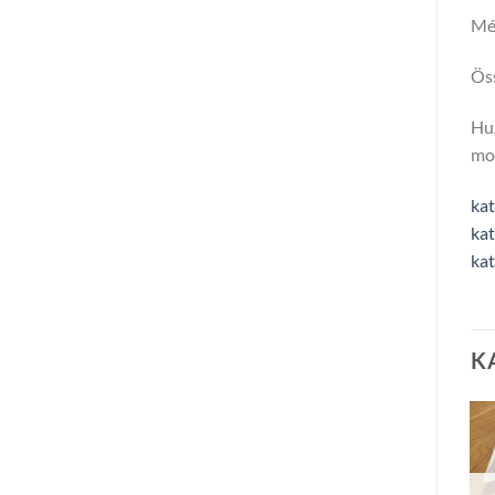
Mér
Öss
Hu
mos
kat
kat
kat
K
-4%