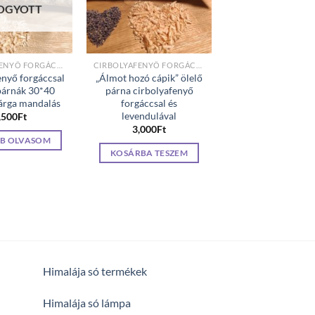
OGYOTT
CIRBOLYAFENYŐ FORGÁCCSAL TÖLTÖTT PÁRNÁK
CIRBOLYAFENYŐ FORGÁCCSAL TÖLTÖTT PÁRNÁK
enyő forgáccsal
„Álmot hozó cápik” ölelő
 párnák 30*40
párna cirbolyafenyő
árga mandalás
forgáccsal és
levendulával
,500
Ft
3,000
Ft
B OLVASOM
KOSÁRBA TESZEM
Himalája só termékek
Himalája só lámpa