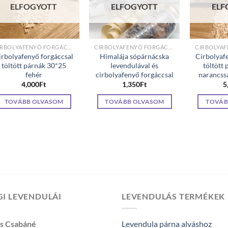
ELFOGYOTT
ELFOGYOTT
ELF
CIRBOLYAFENYŐ FORGÁCCSAL TÖLTÖTT PÁRNÁK
CIRBOLYAFENYŐ FORGÁCCSAL TÖLTÖTT PÁRNÁK
irbolyafenyő forgáccsal
Himalája sópárnácska
Cirbolyaf
töltött párnák 30*25
levendulával és
töltött
fehér
cirbolyafenyő forgáccsal
narancss
4,000
Ft
1,350
Ft
5
TOVÁBB OLVASOM
TOVÁBB OLVASOM
TOVÁB
I LEVENDULÁI
LEVENDULÁS TERMÉKEK
os Csabáné
Levendula párna alváshoz