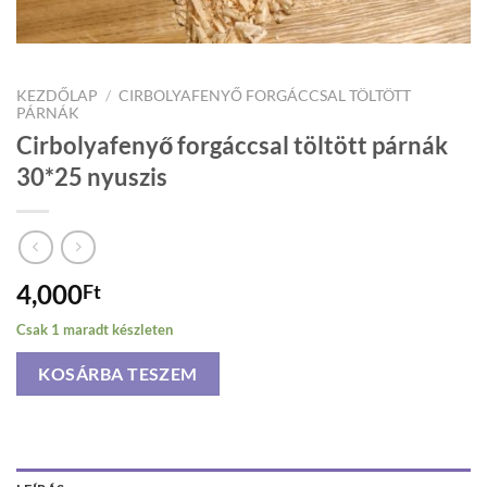
KEZDŐLAP
/
CIRBOLYAFENYŐ FORGÁCCSAL TÖLTÖTT
PÁRNÁK
Cirbolyafenyő forgáccsal töltött párnák
30*25 nyuszis
4,000
Ft
Csak 1 maradt készleten
KOSÁRBA TESZEM