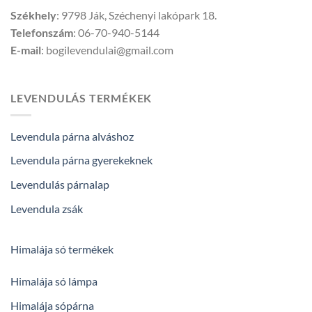
Székhely
: 9798 Ják, Széchenyi lakópark 18.
Telefonszám
: 06-70-940-5144
E-mail
: bogilevendulai@gmail.com
LEVENDULÁS TERMÉKEK
Levendula párna alváshoz
Levendula párna gyerekeknek
Levendulás párnalap
Levendula zsák
Himalája só termékek
Himalája só lámpa
Himalája sópárna