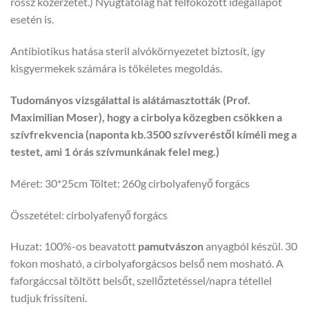
rossz közérzetet.) Nyugtatólag hat felfokozott idegállapot
esetén is.
Antibiotikus hatása steril alvókörnyezetet biztosít, így
kisgyermekek számára is tökéletes megoldás.
Tudományos vizsgálattal is alátámasztották (Prof.
Maximilian Moser), hogy a cirbolya közegben csökken a
szívfrekvencia (naponta kb.3500 szívveréstől kíméli meg a
testet, ami 1 órás szívmunkának felel meg.)
Méret: 30*25cm Töltet: 260g cirbolyafenyő forgács
Összetétel: cirbolyafenyő forgács
Huzat: 100%-os beavatott
pamutvászon
anyagból készül. 30
fokon mosható, a cirbolyaforgácsos belső nem mosható. A
faforgáccsal töltött belsőt, szellőztetéssel/napra tétellel
tudjuk frissíteni.