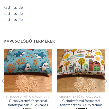
kattints ide
kattints ide
kattints ide
KAPCSOLÓDÓ TERMÉKEK
CIRBOLYAFENYŐ FORGÁCCSAL TÖLTÖTT PÁRNÁK
CIRBOLYAFENYŐ FORGÁCCSAL TÖLTÖTT PÁRNÁK
Cirbolyafenyő forgáccsal
Cirbolyafenyő forgáccsal
töltött párnák 30*25 cápás
töltött párnák 30*25 farmos