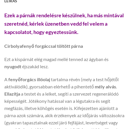
LEÍRÁS
Ezek a párnák rendelésre készülnek, ha más mintával
szeretnéd, kérlek üzenetben vedd fel velem a
kapcsolatot, hogy egyeztessünk.
Cirbolyafenyő forgáccsal töltött párna
Ezt a kispárnát elég magad mellé tenned az ágyban és
nyugodt
éjszakád lesz.
A
fenyőforgács
illóolaj
tartalma révén (mely a test hőjétől
aktiválódik), gyorsabban elérhető a pihentető
mély
alvás
.
Ellazítja
a testet és a lelket, segíti a szervezet regenerálódó
képességét. Jótékony hatással van a légutakra és segít
megfázás, illetve köhögés esetén is. Kifejezetten ajánlott a
párna azok számára, akik érzékenyek az időjárás változásokra
(gyakran tapasztalnak ezzel járó fejfájást, levertséget vagy