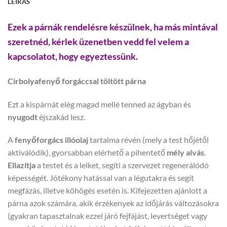
LEÍRÁS
Ezek a párnák rendelésre készülnek, ha más mintával
szeretnéd, kérlek üzenetben vedd fel velem a
kapcsolatot, hogy egyeztessünk.
Cirbolyafenyő forgáccsal töltött párna
Ezt a kispárnát elég magad mellé tenned az ágyban és
nyugodt
éjszakád lesz.
A
fenyőforgács
illóolaj
tartalma révén (mely a test hőjétől
aktiválódik), gyorsabban elérhető a pihentető
mély
alvás
.
Ellazítja
a testet és a lelket, segíti a szervezet regenerálódó
képességét. Jótékony hatással van a légutakra és segít
megfázás, illetve köhögés esetén is. Kifejezetten ajánlott a
párna azok számára, akik érzékenyek az időjárás változásokra
(gyakran tapasztalnak ezzel járó fejfájást, levertséget vagy