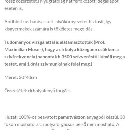
rossz közérzetet.) Nyugtatólag hat felfokozott idegállapot
esetén is.
Antibiotikus hatása steril alvókörnyezetet biztosít, így
kisgyermekek számára is tökéletes megoldás.
Tudományos vizsgálattal is alátámasztották (Prof.
Maximilian Moser), hogy a cirbolya közegben csökken a
szívfrekvencia (naponta kb.3500 szívveréstől kíméli meg a
testet, ami 1 órás szívmunkának felel meg.)
Méret: 30*40cm
Összetétel: cirbolyafenyő forgács
Huzat: 100%-os beavatott
pamutvászon
anyagból készül. 30
fokon mosható, a cirbolyaforgácsos belső nem mosható. A