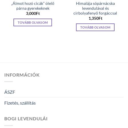
„Álmot hozó cicák” ölelő
Himalája sópárnácska
párna gyerekeknek
levendulával és
cirbolyafenyő forgáccsal
3,000
Ft
1,350
Ft
TOVÁBB OLVASOM
TOVÁBB OLVASOM
INFORMÁCIÓK
ÁSZF
Fizetés, szállítás
BOGI LEVENDULÁI