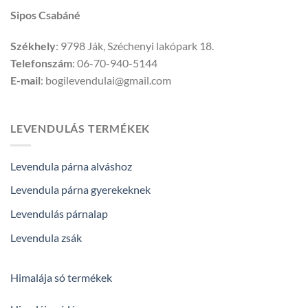
Sipos Csabáné
Székhely
: 9798 Ják, Széchenyi lakópark 18.
Telefonszám
: 06-70-940-5144
E-mail
: bogilevendulai@gmail.com
LEVENDULÁS TERMÉKEK
Levendula párna alváshoz
Levendula párna gyerekeknek
Levendulás párnalap
Levendula zsák
Himalája só termékek