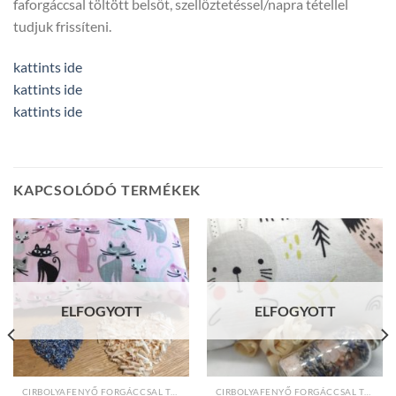
faforgáccsal töltött belsőt, szellőztetéssel/napra tétellel
tudjuk frissíteni.
kattints ide
kattints ide
kattints ide
KAPCSOLÓDÓ TERMÉKEK
ELFOGYOTT
ELFOGYOTT
CIRBOLYAFENYŐ FORGÁCCSAL TÖLTÖTT PÁRNÁK
CIRBOLYAFENYŐ FORGÁCCSAL TÖLTÖTT PÁRNÁK