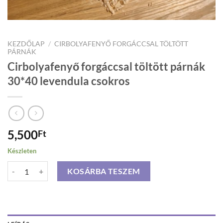
KEZDŐLAP
/
CIRBOLYAFENYŐ FORGÁCCSAL TÖLTÖTT
PÁRNÁK
Cirbolyafenyő forgáccsal töltött párnák
30*40 levendula csokros
5,500
Ft
Készleten
Cirbolyafenyő forgáccsal töltött párnák 30*40 levendula csokros men
KOSÁRBA TESZEM